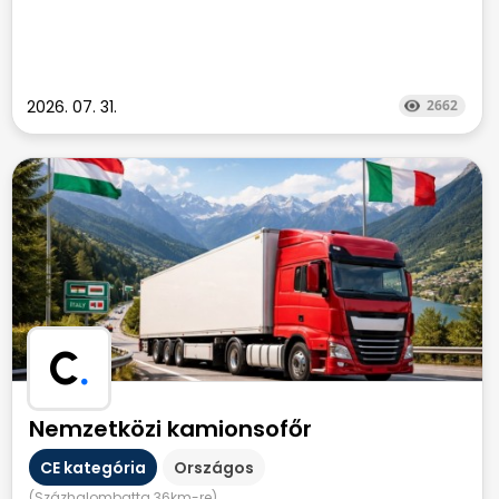
2026. 07. 31.
2662
C
.
Nemzetközi kamionsofőr
CE kategória
Országos
(Százhalombatta 36km-re)