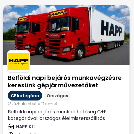
Belföldi napi bejárós munkavégzésre
keresünk gépjárművezetőket
CE kategória
Országos
(Százhalombatta 17km-re)
Belföldi napi bejárós munkalehetőség C+E
kategóriával: országos élelmiszerszállítás
Biatorbágyi...
HAPP Kft.