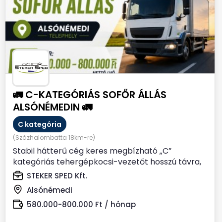
🚛 C-KATEGÓRIÁS SOFŐR ÁLLÁS
ALSÓNÉMEDIN 🚛
C kategória
(Százhalombatta 18km-re)
Stabil hátterű cég keres megbízható „C”
kategóriás tehergépkocsi-vezetőt hosszú távra,
Alsónémedi...
STEKER SPED Kft.
Alsónémedi
580.000-800.000 Ft / hónap