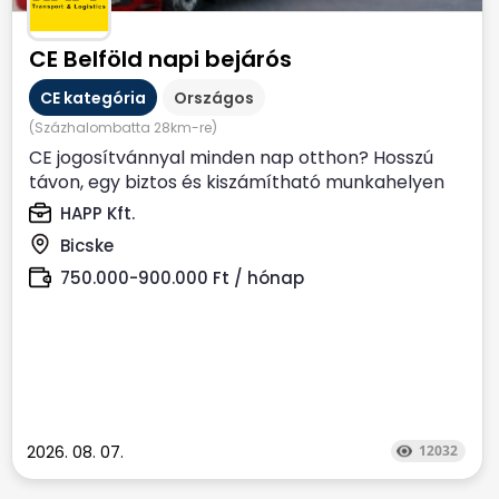
CE Belföld napi bejárós
CE kategória
Országos
(Százhalombatta 28km-re)
CE jogosítvánnyal minden nap otthon? Hosszú
távon, egy biztos és kiszámítható munkahelyen
dolgoznál? Állítsd...
HAPP Kft.
Bicske
750.000-900.000 Ft / hónap
2026. 08. 07.
12032