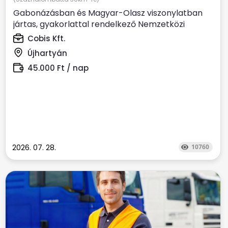
Gabonázásban és Magyar-Olasz viszonylatban
jártas, gyakorlattal rendelkező Nemzetközi
kamionsofőrt keresünk....
Cobis Kft.
Újhartyán
45.000 Ft / nap
2026. 07. 28.
10760