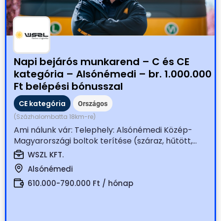
Napi bejárós munkarend – C és CE
kategória – Alsónémedi – br. 1.000.000
Ft belépési bónusszal
CE kategória
Országos
(Százhalombatta 18km-re)
Ami nálunk vár: Telephely: Alsónémedi Közép-
Magyarországi boltok terítése (száraz, hűtött,...
WSZL KFT.
Alsónémedi
610.000-790.000 Ft / hónap