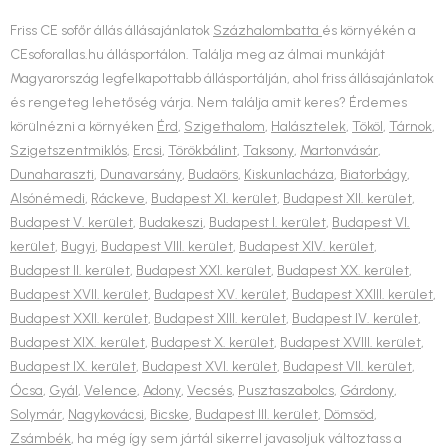
Friss CE sofőr állás állásajánlatok
Százhalombatta
és környékén a
CEsoforallas.hu állásportálon. Találja meg az álmai munkáját
Magyarország legfelkapottabb állásportálján, ahol friss állásajánlatok
és rengeteg lehetőség várja. Nem találja amit keres? Érdemes
körülnézni a környéken
Érd
,
Szigethalom
,
Halásztelek
,
Tököl
,
Tárnok
,
Szigetszentmiklós
,
Ercsi
,
Törökbálint
,
Taksony
,
Martonvásár
,
Dunaharaszti
,
Dunavarsány
,
Budaörs
,
Kiskunlacháza
,
Biatorbágy
,
Alsónémedi
,
Ráckeve
,
Budapest XI. kerület
,
Budapest XII. kerület
,
Budapest V. kerület
,
Budakeszi
,
Budapest I. kerület
,
Budapest VI.
kerület
,
Bugyi
,
Budapest VIII. kerület
,
Budapest XIV. kerület
,
Budapest II. kerület
,
Budapest XXI. kerület
,
Budapest XX. kerület
,
Budapest XVII. kerület
,
Budapest XV. kerület
,
Budapest XXIII. kerület
,
Budapest XXII. kerület
,
Budapest XIII. kerület
,
Budapest IV. kerület
,
Budapest XIX. kerület
,
Budapest X. kerület
,
Budapest XVIII. kerület
,
Budapest IX. kerület
,
Budapest XVI. kerület
,
Budapest VII. kerület
,
Ócsa
,
Gyál
,
Velence
,
Adony
,
Vecsés
,
Pusztaszabolcs
,
Gárdony
,
Solymár
,
Nagykovácsi
,
Bicske
,
Budapest III. kerület
,
Dömsöd
,
Zsámbék
, ha még így sem jártál sikerrel javasoljuk változtass a