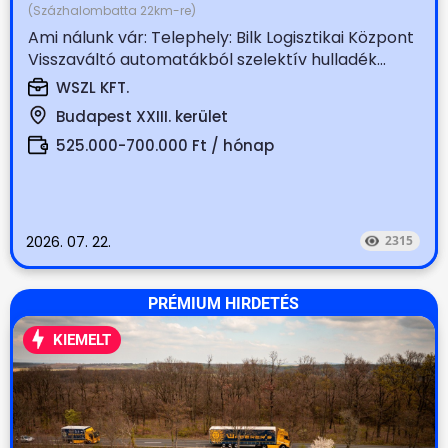
(Százhalombatta 22km-re)
Ami nálunk vár: Telephely: Bilk Logisztikai Központ
Visszaváltó automatákból szelektív hulladék...
WSZL KFT.
Budapest XXIII. kerület
525.000-700.000 Ft / hónap
2026. 07. 22.
2315
PRÉMIUM HIRDETÉS
KIEMELT