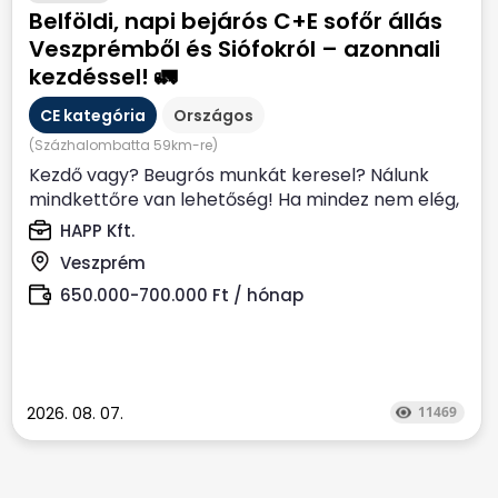
Belföldi, napi bejárós C+E sofőr állás
Veszprémből és Siófokról – azonnali
kezdéssel! 🚛
CE kategória
Országos
(Százhalombatta 59km-re)
Kezdő vagy? Beugrós munkát keresel? Nálunk
mindkettőre van lehetőség! Ha mindez nem elég,
akkor honoráljuk...
HAPP Kft.
Veszprém
650.000-700.000 Ft / hónap
2026. 08. 07.
11469