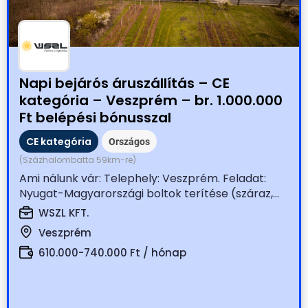
Napi bejárós áruszállítás – CE
kategória – Veszprém – br. 1.000.000
Ft belépési bónusszal
CE kategória
Országos
(Százhalombatta 59km-re)
Ami nálunk vár: Telephely: Veszprém. Feladat:
Nyugat-Magyarországi boltok terítése (száraz,...
WSZL KFT.
Veszprém
610.000-740.000 Ft / hónap