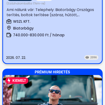
(Százhalombatta 17km-re)
Ami nálunk vár: Telephely: Biatorbágy Országos
terítés, boltok terítése (száraz, hűtött,...
WSZL KFT.
Biatorbágy
740.000-830.000 Ft / hónap
2026. 07. 22.
2096
PRÉMIUM HIRDETÉS
KIEMELT