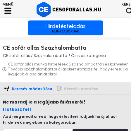
Hirdetésfeladás
MUNKAADÓKNAK
CE sofőr állás Százhalombatta
CE sofőr állás
Százhalombatta
Összes kategória
/
/
CE sofőr állás munka hirdetések Százhalombattán és környékén.
További százhalombattai állásokért iratkozz fel, hogy értesülj a
legújabb állásajánlatokról.
Keresés módosítása
Keresés mentése
Ne maradj le
a legújabb állásokról!
Iratkozz fel!
Add meg email címed, hogy értesíteni tudjunk ha új állást
hirdetnek meg ebben a kategóriában.