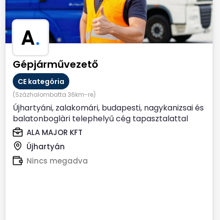
A
.
Gépjárművezető
CE kategória
(Százhalombatta 36km-re)
Újhartyáni, zalakomári, budapesti, nagykanizsai és
balatonboglàri telephelyű cég tapasztalattal
rendelkező,...
ALA MAJOR KFT
Újhartyán
Nincs megadva