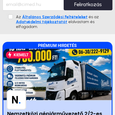
Feliratkozás
Az
Általános Szerződési Feltételeket
és az
Adatvédelmi tájékoztatót
elolvastam és
elfogadom.
PRÉMIUM HIRDETÉS
KIEMELT
N
.
Nemzetközi gépjárművezető 2/2-es