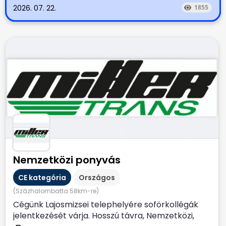
2026. 07. 22.
1855
Nemzetközi ponyvás
CE kategória
Országos
(Százhalombatta 58km-re)
Cégünk Lajosmizsei telephelyére soförkollégák
jelentkezését várja. Hosszú távra, Nemzetközi,