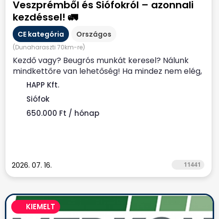
Veszprémből és Siófokról – azonnali
kezdéssel! 🚛
CE kategória
Országos
(Dunaharaszti 70km-re)
Kezdő vagy? Beugrós munkát keresel? Nálunk
mindkettőre van lehetőség! Ha mindez nem elég,
akkor honoráljuk...
HAPP Kft.
Siófok
650.000 Ft / hónap
2026. 07. 16.
11441
KIEMELT