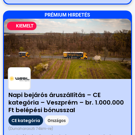
PRÉMIUM HIRDETÉS
KIEMELT
Napi bejárós áruszállítás – CE
kategória – Veszprém – br. 1.000.000
Ft belépési bónusszal
CE kategória
Országos
(Dunaharaszti 74km-re)