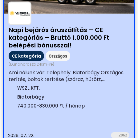
Napi bejárós áruszállítás – CE
kategóriás – Bruttó 1.000.000 Ft
belépési bónusszal!
CE kategória
Országos
(Dunaharaszti 24km-re)
Ami nálunk vár: Telephely: Biatorbágy Országos
terítés, boltok terítése (száraz, hűtött,...
WSZL KFT.
Biatorbágy
740.000-830.000 Ft / hónap
2026. 07. 22.
2062