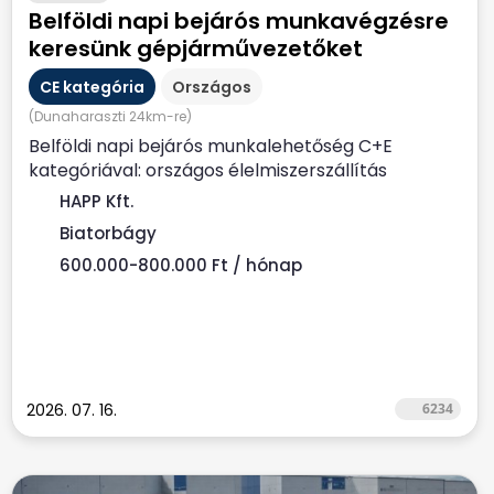
Belföldi napi bejárós munkavégzésre
keresünk gépjárművezetőket
CE kategória
Országos
(Dunaharaszti 24km-re)
Belföldi napi bejárós munkalehetőség C+E
kategóriával: országos élelmiszerszállítás
Biatorbágyi...
HAPP Kft.
Biatorbágy
600.000-800.000 Ft / hónap
2026. 07. 16.
6234