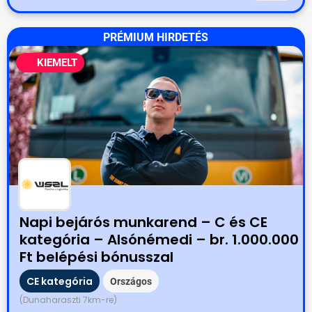
PRÉMIUM HIRDETÉS
KIEMELT
Napi bejárós munkarend – C és CE
kategória – Alsónémedi – br. 1.000.000
Ft belépési bónusszal
CE kategória
Országos
(Dunaharaszti 7km-re)