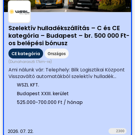
Szelektív hulladékszállítás – C és CE
kategória – Budapest – br. 500 000 Ft-
os belépési bónusz
CE kategória
Országos
(Dunaharaszti 17km-re)
Ami nálunk vár: Telephely: Bilk Logisztikai Központ
Visszaváltó automatákból szelektív hulladék...
WSZL KFT.
Budapest XXIII. kerület
525.000-700.000 Ft / hónap
2026. 07. 22.
2300