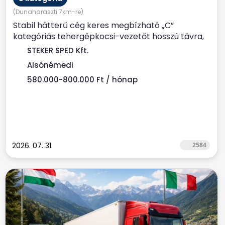
(Dunaharaszti 7km-re)
Stabil hátterű cég keres megbízható „C”
kategóriás tehergépkocsi-vezetőt hosszú távra,
Alsónémedi...
STEKER SPED Kft.
Alsónémedi
580.000-800.000 Ft / hónap
2026. 07. 31.
2584