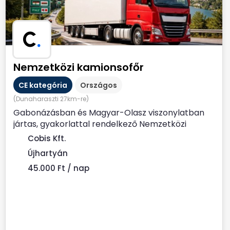
C
.
Nemzetközi kamionsofőr
CE kategória
Országos
(Dunaharaszti 27km-re)
Gabonázásban és Magyar-Olasz viszonylatban
jártas, gyakorlattal rendelkező Nemzetközi
kamionsofőrt keresünk....
Cobis Kft.
Újhartyán
45.000 Ft / nap