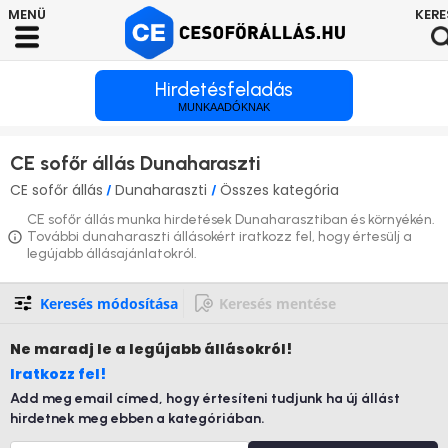
Hirdetésfeladás
MUNKAADÓKNAK
CE sofőr állás Dunaharaszti
CE sofőr állás
Dunaharaszti
Összes kategória
/
/
CE sofőr állás munka hirdetések Dunaharasztiban és környékén.
További dunaharaszti állásokért iratkozz fel, hogy értesülj a
legújabb állásajánlatokról.
Keresés módosítása
Keresés mentése
Ne maradj le
a legújabb állásokról!
Iratkozz fel!
Add meg email címed, hogy értesíteni tudjunk ha új állást
hirdetnek meg ebben a kategóriában.