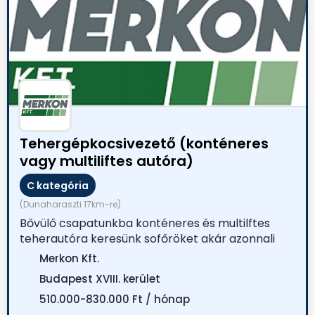
Tehergépkocsivezető (konténeres
vagy multiliftes autóra)
C kategória
(Dunaharaszti 17km-re)
Bővülő csapatunkba konténeres és multilftes
teherautóra keresünk sofőröket akár azonnali
kezdéssel! ...
Merkon Kft.
Budapest XVIII. kerület
510.000-830.000 Ft / hónap