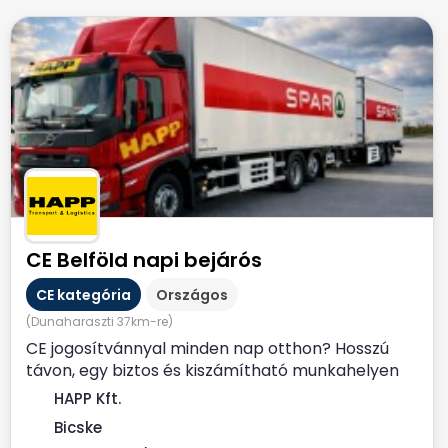
CE Belföld napi bejárós
CE kategória
Országos
(Dunaharaszti 37km-re)
CE jogosítvánnyal minden nap otthon? Hosszú
távon, egy biztos és kiszámítható munkahelyen
dolgoznál? Állítsd...
HAPP Kft.
Bicske