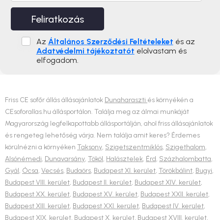
Feliratkozás
Az
Általános Szerződési Feltételeket
és az
Adatvédelmi tájékoztatót
elolvastam és
elfogadom.
Friss CE sofőr állás állásajánlatok
Dunaharaszti
és környékén a
CEsoforallas.hu állásportálon. Találja meg az álmai munkáját
Magyarország legfelkapottabb állásportálján, ahol friss állásajánlatok
és rengeteg lehetőség várja. Nem találja amit keres? Érdemes
körülnézni a környéken
Taksony
,
Szigetszentmiklós
,
Szigethalom
,
Alsónémedi
,
Dunavarsány
,
Tököl
,
Halásztelek
,
Érd
,
Százhalombatta
,
Gyál
,
Ócsa
,
Vecsés
,
Budaörs
,
Budapest XI. kerület
,
Törökbálint
,
Bugyi
,
Budapest VIII. kerület
,
Budapest II. kerület
,
Budapest XIV. kerület
,
Budapest XX. kerület
,
Budapest XV. kerület
,
Budapest XXII. kerület
,
Budapest XIII. kerület
,
Budapest XXI. kerület
,
Budapest IV. kerület
,
Budapest XIX. kerület
,
Budapest X. kerület
,
Budapest XVIII. kerület
,