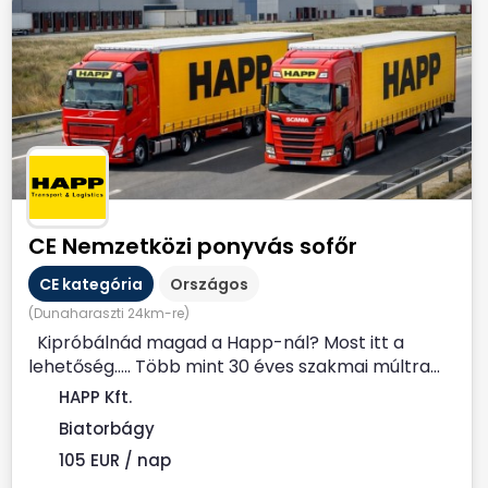
CE Nemzetközi ponyvás sofőr
CE kategória
Országos
(Dunaharaszti 24km-re)
Kipróbálnád magad a Happ-nál? Most itt a
lehetőség….. Több mint 30 éves szakmai múltra...
HAPP Kft.
Biatorbágy
105 EUR / nap