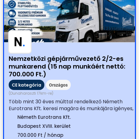
N
.
Nemzetközi gépjárművezető 2/2-es
munkarend (15 nap munkáért nettó:
700.000 Ft.)
CE kategória
Országos
(Dunaharaszti 17km-re)
Több mint 30 éves múlttal rendelkező Németh
Eurotrans Kft. keresi magára és munkájára igényes,
tapasztalt...
Németh Eurotrans Kft.
Budapest XVIII. kerület
700.000 Ft / hónap