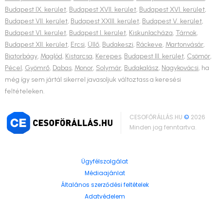
Budapest IX. kerület
,
Budapest XVII. kerület
,
Budapest XVI. kerület
,
Budapest VII. kerület
,
Budapest XXIII. kerület
,
Budapest V. kerület
,
Budapest VI. kerület
,
Budapest I. kerület
,
Kiskunlacháza
,
Tárnok
,
Budapest XII. kerület
,
Ercsi
,
Üllő
,
Budakeszi
,
Ráckeve
,
Martonvásár
,
Biatorbágy
,
Maglód
,
Kistarcsa
,
Kerepes
,
Budapest III. kerület
,
Csömör
,
Pécel
,
Gyömrő
,
Dabas
,
Monor
,
Solymár
,
Budakalász
,
Nagykovácsi
, ha
még így sem jártál sikerrel javasoljuk változtass a keresési
feltételeken.
CESOFŐRÁLLÁS.HU
©
2026
Minden jog fenntartva.
Ügyfélszolgálat
Médiaajánlat
Általános szerződési feltételek
Adatvédelem