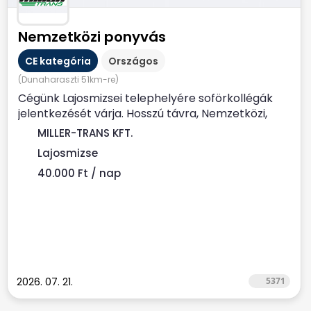
Nemzetközi ponyvás
CE kategória
Országos
(Dunaharaszti 51km-re)
Cégünk Lajosmizsei telephelyére soförkollégák
jelentkezését várja. Hosszú távra, Nemzetközi,
Ponyvás...
MILLER-TRANS KFT.
Lajosmizse
40.000 Ft / nap
2026. 07. 21.
5371