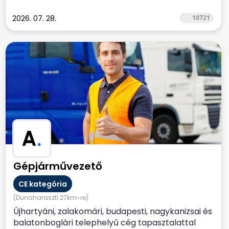
2026. 07. 28.
10721
A
.
Gépjárművezető
CE kategória
(Dunaharaszti 27km-re)
Újhartyáni, zalakomári, budapesti, nagykanizsai és
balatonboglàri telephelyű cég tapasztalattal