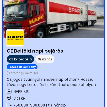
CE Belföld napi bejárós
CE kategória
Országos
Facebook kampány
(Biatorbágy 14km-re)
CE jogosítvánnyal minden nap otthon? Hosszú
távon, egy biztos és kiszámítható munkahelyen
dolgoznál? Állítsd...
HAPP Kft.
Bicske
750.000-900.000 Ft / hónap