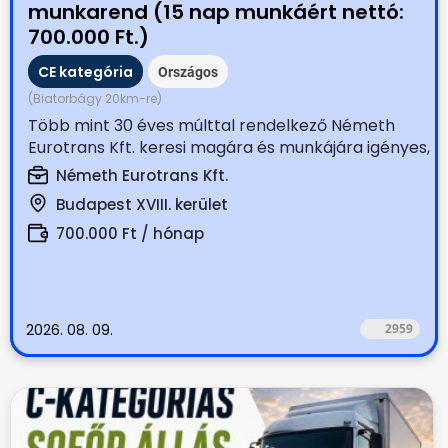
munkarend (15 nap munkáért nettó:
700.000 Ft.)
CE kategória
Országos
(Biatorbágy 20km-re)
Több mint 30 éves múlttal rendelkező Németh
Eurotrans Kft. keresi magára és munkájára igényes,
tapasztalt...
Németh Eurotrans Kft.
Budapest XVIII. kerület
700.000 Ft / hónap
2026. 08. 09.
2959