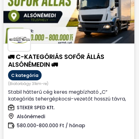
🚛 C-KATEGÓRIÁS SOFŐR ÁLLÁS
ALSÓNÉMEDIN 🚛
C kategória
(Biatorbágy 31km-re)
Stabil hátterű cég keres megbízható „C”
kategóriás tehergépkocsi-vezetőt hosszú távra,
Alsónémedi...
STEKER SPED Kft.
Alsónémedi
580.000-800.000 Ft / hónap