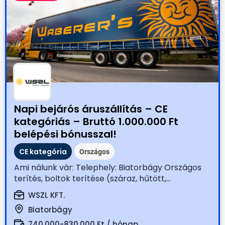
Napi bejárós áruszállítás – CE
kategóriás – Bruttó 1.000.000 Ft
belépési bónusszal!
CE kategória
Országos
Ami nálunk vár: Telephely: Biatorbágy Országos
terítés, boltok terítése (száraz, hűtött,...
WSZL KFT.
Biatorbágy
740.000-830.000 Ft / hónap