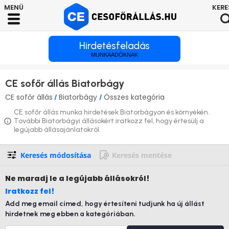
Hirdetésfeladás
MUNKAADÓKNAK
CE sofőr állás Biatorbágy
CE sofőr állás
Biatorbágy
Összes kategória
/
/
CE sofőr állás munka hirdetések Biatorbágyon és környékén.
További Biatorbágyi állásokért iratkozz fel, hogy értesülj a
legújabb állásajánlatokról.
Keresés módosítása
Keresés mentése
Ne maradj le
a legújabb állásokról!
Iratkozz fel!
Add meg email címed, hogy értesíteni tudjunk ha új állást
hirdetnek meg ebben a kategóriában.