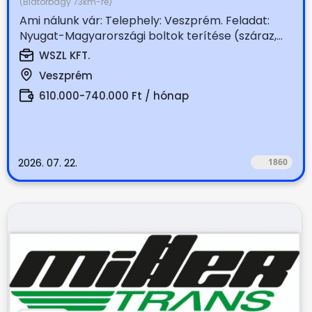
(Biatorbágy 73km-re)
Ami nálunk vár: Telephely: Veszprém. Feladat:
Nyugat-Magyarországi boltok terítése (száraz,...
WSZL KFT.
Veszprém
610.000-740.000 Ft / hónap
2026. 07. 22.
1860