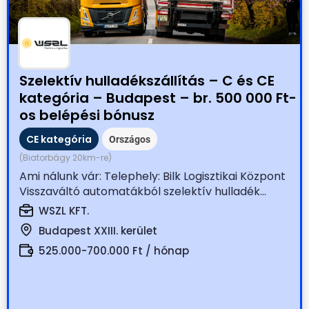
Szelektív hulladékszállítás – C és CE
kategória – Budapest – br. 500 000 Ft-
os belépési bónusz
CE kategória
Országos
(Biatorbágy 20km-re)
Ami nálunk vár: Telephely: Bilk Logisztikai Központ
Visszaváltó automatákból szelektív hulladék...
WSZL KFT.
Budapest XXIII. kerület
525.000-700.000 Ft / hónap