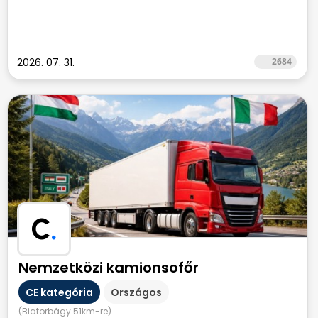
2026. 07. 31.
2684
C
.
Nemzetközi kamionsofőr
CE kategória
Országos
(Biatorbágy 51km-re)