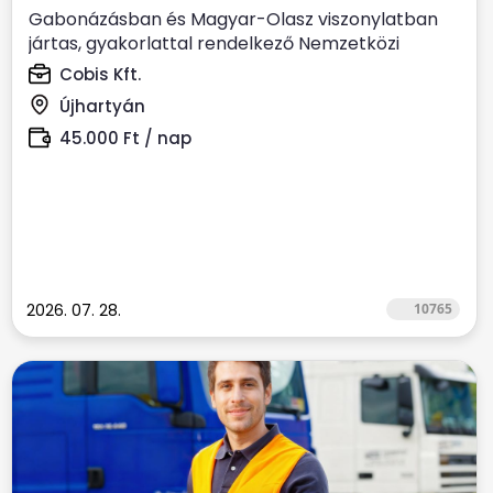
Gabonázásban és Magyar-Olasz viszonylatban
jártas, gyakorlattal rendelkező Nemzetközi
kamionsofőrt keresünk....
Cobis Kft.
Újhartyán
45.000 Ft / nap
2026. 07. 28.
10765