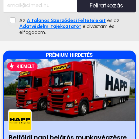
Feliratkozás
Az
Általános Szerződési Feltételeket
és az
Adatvédelmi tájékoztatót
elolvastam és
elfogadom.
PRÉMIUM HIRDETÉS
KIEMELT
Belföldi napi bejárós munkavégzésre