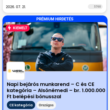
2026. 07. 21.
5760
PRÉMIUM HIRDETÉS
KIEMELT
Napi bejárós munkarend – C és CE
kategória – Alsónémedi – br. 1.000.000
Ft belépési bónusszal
CE kategória
Országos