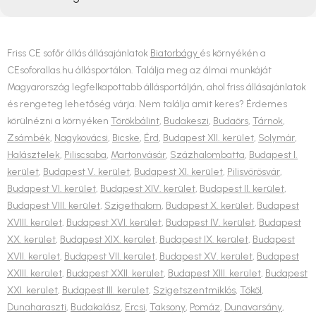
Friss CE sofőr állás állásajánlatok
Biatorbágy
és környékén a
CEsoforallas.hu állásportálon. Találja meg az álmai munkáját
Magyarország legfelkapottabb állásportálján, ahol friss állásajánlatok
és rengeteg lehetőség várja. Nem találja amit keres? Érdemes
körülnézni a környéken
Törökbálint
,
Budakeszi
,
Budaörs
,
Tárnok
,
Zsámbék
,
Nagykovácsi
,
Bicske
,
Érd
,
Budapest XII. kerület
,
Solymár
,
Halásztelek
,
Piliscsaba
,
Martonvásár
,
Százhalombatta
,
Budapest I.
kerület
,
Budapest V. kerület
,
Budapest XI. kerület
,
Pilisvörösvár
,
Budapest VI. kerület
,
Budapest XIV. kerület
,
Budapest II. kerület
,
Budapest VIII. kerület
,
Szigethalom
,
Budapest X. kerület
,
Budapest
XVIII. kerület
,
Budapest XVI. kerület
,
Budapest IV. kerület
,
Budapest
XX. kerület
,
Budapest XIX. kerület
,
Budapest IX. kerület
,
Budapest
XVII. kerület
,
Budapest VII. kerület
,
Budapest XV. kerület
,
Budapest
XXIII. kerület
,
Budapest XXII. kerület
,
Budapest XIII. kerület
,
Budapest
XXI. kerület
,
Budapest III. kerület
,
Szigetszentmiklós
,
Tököl
,
Dunaharaszti
,
Budakalász
,
Ercsi
,
Taksony
,
Pomáz
,
Dunavarsány
,