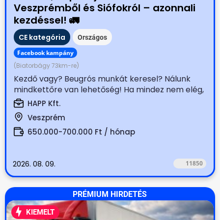
Veszprémből és Siófokról – azonnali
kezdéssel! 🚛
CE kategória
Országos
Facebook kampány
(Biatorbágy 73km-re)
Kezdő vagy? Beugrós munkát keresel? Nálunk
mindkettőre van lehetőség! Ha mindez nem elég,
akkor honoráljuk...
HAPP Kft.
Veszprém
650.000-700.000 Ft / hónap
2026. 08. 09.
11850
PRÉMIUM HIRDETÉS
KIEMELT