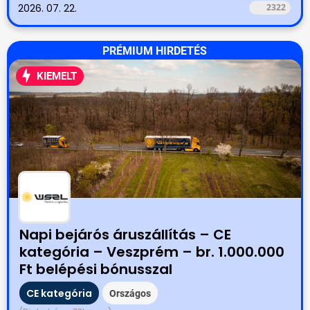
2026. 07. 22.
2322
PRÉMIUM HIRDETÉS
KIEMELT
Napi bejárós áruszállítás – CE
kategória – Veszprém – br. 1.000.000
Ft belépési bónusszal
CE kategória
Országos