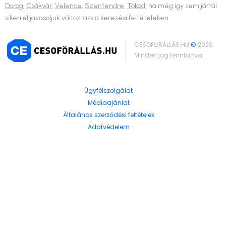
Dorog
,
Csákvár
,
Velence
,
Szentendre
,
Tokod
, ha még így sem jártál
sikerrel javasoljuk változtass a keresési feltételeken.
CESOFŐRÁLLÁS.HU
©
2026
Minden jog fenntartva.
Ügyfélszolgálat
Médiaajánlat
Általános szerződési feltételek
Adatvédelem