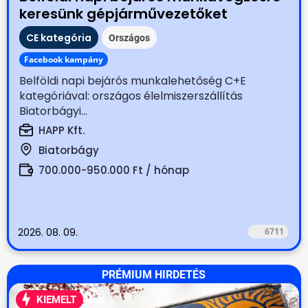
keresünk gépjárművezetőket
CE kategória
Országos
Facebook kampány
Belföldi napi bejárós munkalehetőség C+E
kategóriával: országos élelmiszerszállítás
Biatorbágyi...
HAPP Kft.
Biatorbágy
700.000-950.000 Ft / hónap
2026. 08. 09.
6711
PRÉMIUM HIRDETÉS
KIEMELT