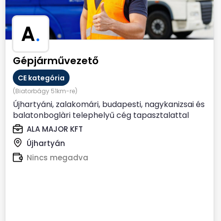
A
.
Gépjárművezető
CE kategória
(Biatorbágy 51km-re)
Újhartyáni, zalakomári, budapesti, nagykanizsai és
balatonboglàri telephelyű cég tapasztalattal
rendelkező,...
ALA MAJOR KFT
Újhartyán
Nincs megadva