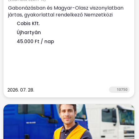
Gabonázásban és Magyar-Olasz viszonylatban
jártas, gyakorlattal rendelkező Nemzetközi
kamionsofőrt keresünk....
Cobis Kft.
Újhartyán
45.000 Ft / nap
2026. 07. 28.
10750