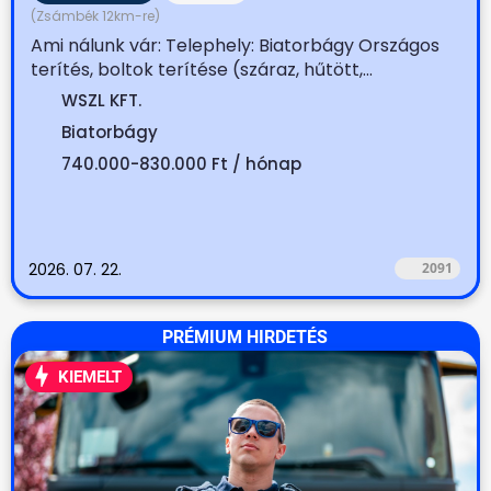
(Zsámbék 12km-re)
Ami nálunk vár: Telephely: Biatorbágy Országos
terítés, boltok terítése (száraz, hűtött,...
WSZL KFT.
Biatorbágy
740.000-830.000 Ft / hónap
2026. 07. 22.
2091
PRÉMIUM HIRDETÉS
KIEMELT