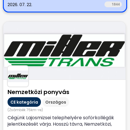
2026. 07. 22.
1844
Nemzetközi ponyvás
CE kategória
Országos
(Zsámbék 75km-re)
Cégünk Lajosmizsei telephelyére soförkollégák
jelentkezését várja. Hosszú távra, Nemzetközi,