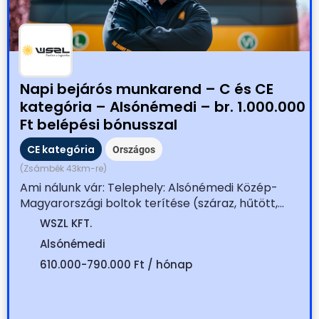
Napi bejárós munkarend – C és CE
kategória – Alsónémedi – br. 1.000.000
Ft belépési bónusszal
CE kategória
Országos
(Zsámbék 43km-re)
Ami nálunk vár: Telephely: Alsónémedi Közép-
Magyarországi boltok terítése (száraz, hűtött,...
WSZL KFT.
Alsónémedi
610.000-790.000 Ft / hónap