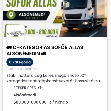
🚛 C-KATEGÓRIÁS SOFŐR ÁLLÁS
ALSÓNÉMEDIN 🚛
C kategória
(Zsámbék 43km-re)
Stabil hátterű cég keres megbízható „C”
kategóriás tehergépkocsi-vezetőt hosszú távra,
Alsónémedi...
STEKER SPED Kft.
Alsónémedi
580.000-800.000 Ft / hónap