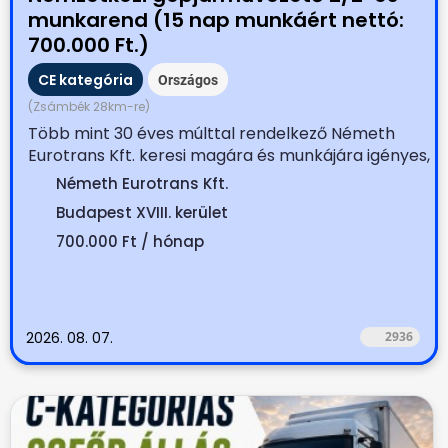
munkarend (15 nap munkáért nettó:
700.000 Ft.)
CE kategória
Országos
(Zsámbék 28km-re)
Több mint 30 éves múlttal rendelkező Németh
Eurotrans Kft. keresi magára és munkájára igényes,
tapasztalt...
Németh Eurotrans Kft.
Budapest XVIII. kerület
700.000 Ft / hónap
2026. 08. 07.
2936