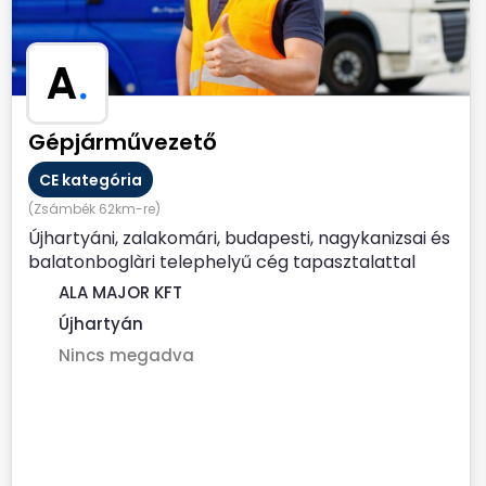
A
.
Gépjárművezető
CE kategória
(Zsámbék 62km-re)
Újhartyáni, zalakomári, budapesti, nagykanizsai és
balatonboglàri telephelyű cég tapasztalattal
rendelkező,...
ALA MAJOR KFT
Újhartyán
Nincs megadva