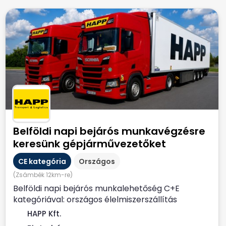
Belföldi napi bejárós munkavégzésre
keresünk gépjárművezetőket
CE kategória
Országos
(Zsámbék 12km-re)
Belföldi napi bejárós munkalehetőség C+E
kategóriával: országos élelmiszerszállítás
Biatorbágyi...
HAPP Kft.