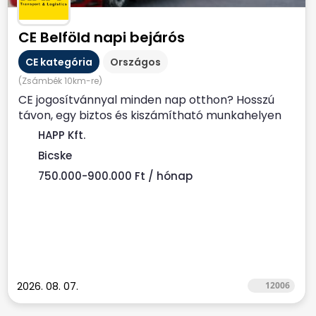
CE Belföld napi bejárós
CE kategória
Országos
(Zsámbék 10km-re)
CE jogosítvánnyal minden nap otthon? Hosszú
távon, egy biztos és kiszámítható munkahelyen
dolgoznál? Állítsd...
HAPP Kft.
Bicske
750.000-900.000 Ft / hónap
2026. 08. 07.
12006