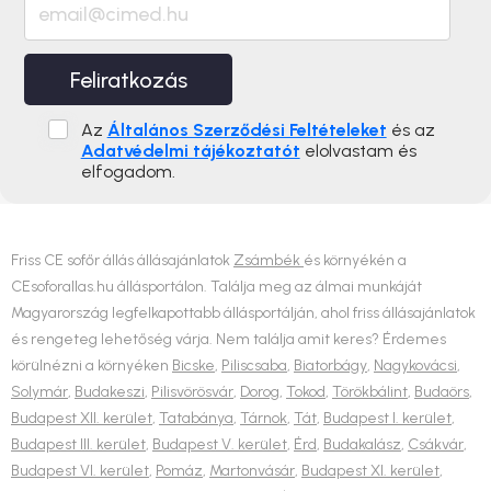
Feliratkozás
Az
Általános Szerződési Feltételeket
és az
Adatvédelmi tájékoztatót
elolvastam és
elfogadom.
Friss CE sofőr állás állásajánlatok
Zsámbék
és környékén a
CEsoforallas.hu állásportálon. Találja meg az álmai munkáját
Magyarország legfelkapottabb állásportálján, ahol friss állásajánlatok
és rengeteg lehetőség várja. Nem találja amit keres? Érdemes
körülnézni a környéken
Bicske
,
Piliscsaba
,
Biatorbágy
,
Nagykovácsi
,
Solymár
,
Budakeszi
,
Pilisvörösvár
,
Dorog
,
Tokod
,
Törökbálint
,
Budaörs
,
Budapest XII. kerület
,
Tatabánya
,
Tárnok
,
Tát
,
Budapest I. kerület
,
Budapest III. kerület
,
Budapest V. kerület
,
Érd
,
Budakalász
,
Csákvár
,
Budapest VI. kerület
,
Pomáz
,
Martonvásár
,
Budapest XI. kerület
,