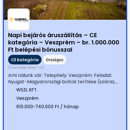
Napi bejárós áruszállítás – CE
kategória – Veszprém – br. 1.000.000
Ft belépési bónusszal
CE kategória
Országos
(Zsámbék 68km-re)
Ami nálunk vár: Telephely: Veszprém. Feladat:
Nyugat-Magyarországi boltok terítése (száraz,...
WSZL KFT.
Veszprém
610.000-740.000 Ft / hónap