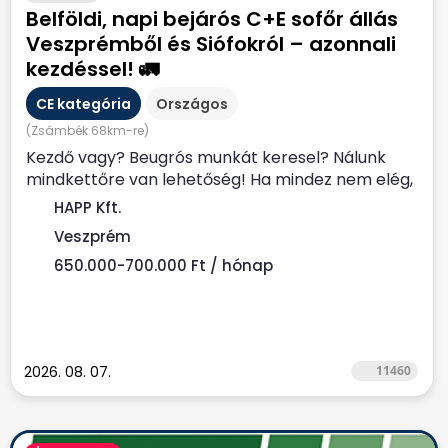
Belföldi, napi bejárós C+E sofőr állás
Veszprémből és Siófokról – azonnali
kezdéssel! 🚛
CE kategória
Országos
(Zsámbék 68km-re)
Kezdő vagy? Beugrós munkát keresel? Nálunk
mindkettőre van lehetőség! Ha mindez nem elég,
akkor honoráljuk...
HAPP Kft.
Veszprém
650.000-700.000 Ft / hónap
2026. 08. 07.
11460