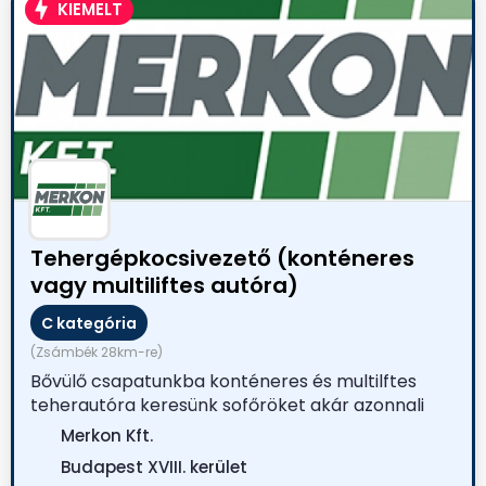
KIEMELT
Tehergépkocsivezető (konténeres
vagy multiliftes autóra)
C kategória
(Zsámbék 28km-re)
Bővülő csapatunkba konténeres és multilftes
teherautóra keresünk sofőröket akár azonnali
kezdéssel! ...
Merkon Kft.
Budapest XVIII. kerület