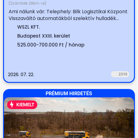
(Zsámbék 28km-re)
Ami nálunk vár: Telephely: Bilk Logisztikai Központ
Visszaváltó automatákból szelektív hulladék...
WSZL KFT.
Budapest XXIII. kerület
525.000-700.000 Ft / hónap
2026. 07. 22.
2310
PRÉMIUM HIRDETÉS
KIEMELT