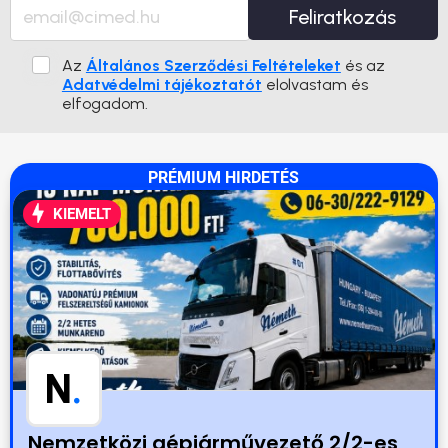
Feliratkozás
Az
Általános Szerződési Feltételeket
és az
Adatvédelmi tájékoztatót
elolvastam és
elfogadom.
PRÉMIUM HIRDETÉS
KIEMELT
N
.
Nemzetközi gépjárművezető 2/2-es