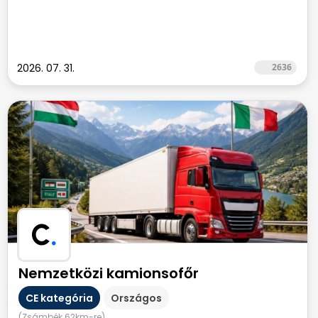
2026. 07. 31.
2636
C
.
Nemzetközi kamionsofőr
CE kategória
Országos
(Zsámbék 62km-re)