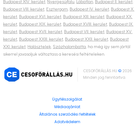
Budapest XIV. kerület
,
Nyergesújfalu
,
Lábatlan
,
Budapest II. kerület
,
Budapest VIII. kerület
,
Esztergom
,
Budapest IV. kerület
,
Budapest X.
kerület
,
Budapest XVI. kerület
,
Budapest XIII. kerület
,
Budapest XX.
kerület
,
Budapest XIX. kerület
,
Budapest XVIII. kerület
,
Budapest IX.
kerület
,
Budapest XVII. kerület
,
Budapest VII. kerület
,
Budapest XV.
kerület
,
Budapest XXIII. kerület
,
Budapest XXII. kerület
,
Budapest
XXI. kerület
,
Halásztelek
,
Százhalombatta
, ha még így sem jártál
sikerrel javasoljuk változtass a keresési feltételeken.
CESOFŐRÁLLÁS.HU
©
2026
Minden jog fenntartva.
Ügyfélszolgálat
Médiaajánlat
Általános szerződési feltételek
Adatvédelem