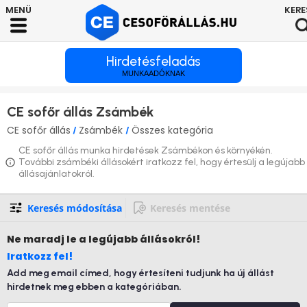
Hirdetésfeladás
MUNKAADÓKNAK
CE sofőr állás Zsámbék
CE sofőr állás
Zsámbék
Összes kategória
/
/
CE sofőr állás munka hirdetések Zsámbékon és környékén.
További zsámbéki állásokért iratkozz fel, hogy értesülj a legújabb
állásajánlatokról.
Keresés módosítása
Keresés mentése
Ne maradj le
a legújabb állásokról!
Iratkozz fel!
Add meg email címed, hogy értesíteni tudjunk ha új állást
hirdetnek meg ebben a kategóriában.