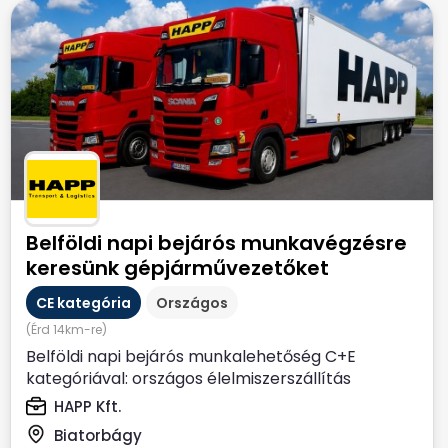
Belföldi napi bejárós munkavégzésre
keresünk gépjárművezetőket
CE kategória
Országos
(Érd 14km-re)
Belföldi napi bejárós munkalehetőség C+E
kategóriával: országos élelmiszerszállítás
Biatorbágyi...
HAPP Kft.
Biatorbágy