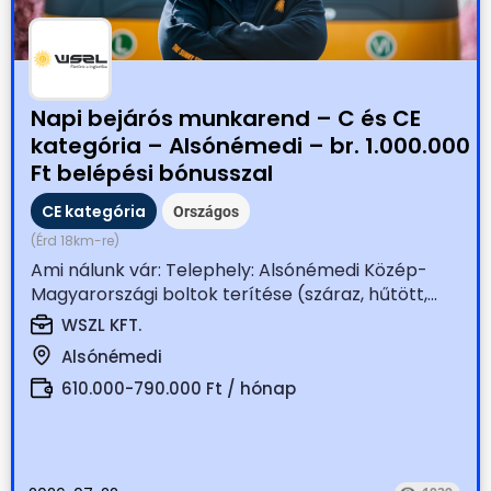
Napi bejárós munkarend – C és CE
kategória – Alsónémedi – br. 1.000.000
Ft belépési bónusszal
CE kategória
Országos
(Érd 18km-re)
Ami nálunk vár: Telephely: Alsónémedi Közép-
Magyarországi boltok terítése (száraz, hűtött,...
WSZL KFT.
Alsónémedi
610.000-790.000 Ft / hónap