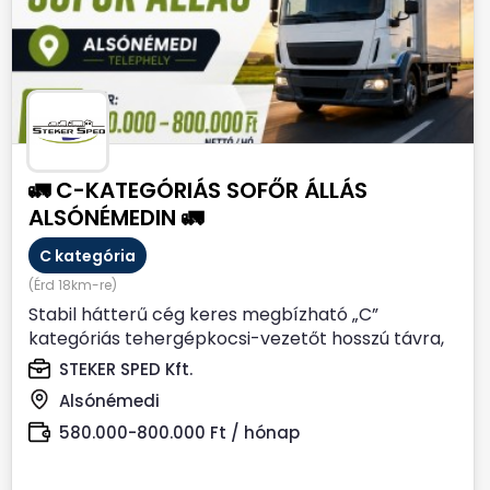
🚛 C-KATEGÓRIÁS SOFŐR ÁLLÁS
ALSÓNÉMEDIN 🚛
C kategória
(Érd 18km-re)
Stabil hátterű cég keres megbízható „C”
kategóriás tehergépkocsi-vezetőt hosszú távra,
Alsónémedi...
STEKER SPED Kft.
Alsónémedi
580.000-800.000 Ft / hónap