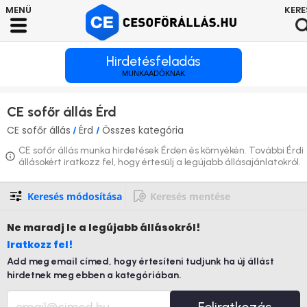
Hirdetésfeladás
MUNKAADÓKNAK
CE sofőr állás Érd
CE sofőr állás
Érd
Összes kategória
/
/
CE sofőr állás munka hirdetések Érden és környékén. További Érdi
állásokért iratkozz fel, hogy értesülj a legújabb állásajánlatokról.
Keresés módosítása
Keresés mentése
Ne maradj le
a legújabb állásokról!
Iratkozz fel!
Add meg email címed, hogy értesíteni tudjunk ha új állást
hirdetnek meg ebben a kategóriában.