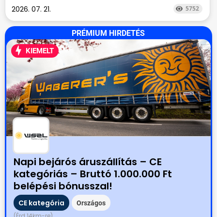
2026. 07. 21.
5752
PRÉMIUM HIRDETÉS
KIEMELT
Napi bejárós áruszállítás – CE
kategóriás – Bruttó 1.000.000 Ft
belépési bónusszal!
CE kategória
Országos
(Érd 14km-re)