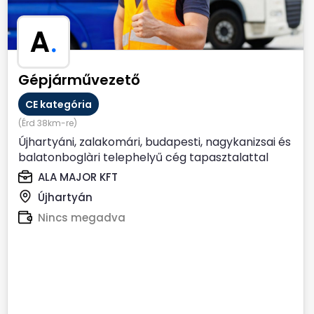
A
.
Gépjárművezető
CE kategória
(Érd 38km-re)
Újhartyáni, zalakomári, budapesti, nagykanizsai és
balatonboglàri telephelyű cég tapasztalattal
rendelkező,...
ALA MAJOR KFT
Újhartyán
Nincs megadva