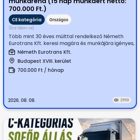
munkarend (15 nap munkáért nettó:
700.000 Ft.)
CE kategória
Országos
(Érd 19km-re)
Több mint 30 éves múlttal rendelkező Németh
Eurotrans Kft. keresi magára és munkájára igényes,
tapasztalt...
Németh Eurotrans Kft.
Budapest XVIII. kerület
700.000 Ft / hónap
2026. 08. 08.
2950