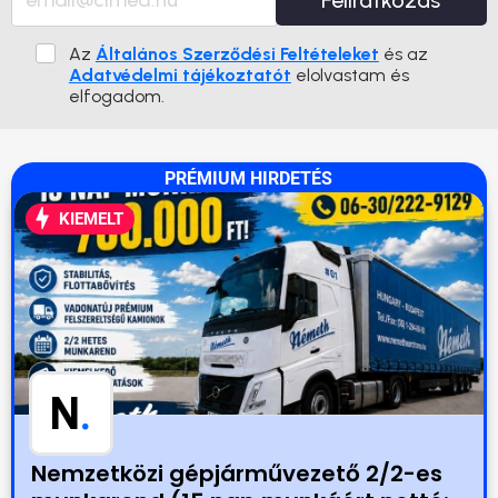
Feliratkozás
Az
Általános Szerződési Feltételeket
és az
Adatvédelmi tájékoztatót
elolvastam és
elfogadom.
PRÉMIUM HIRDETÉS
KIEMELT
N
.
Nemzetközi gépjárművezető 2/2-es