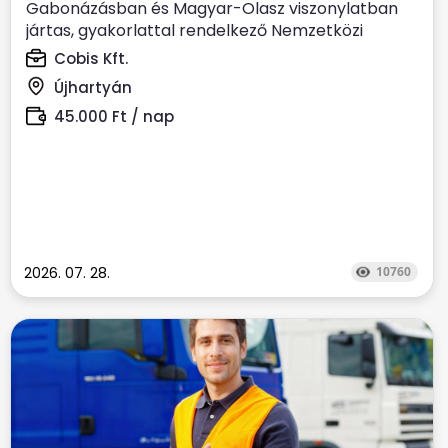
Gabonázásban és Magyar-Olasz viszonylatban
jártas, gyakorlattal rendelkező Nemzetközi
kamionsofőrt keresünk....
Cobis Kft.
Újhartyán
45.000 Ft / nap
2026. 07. 28.
10760