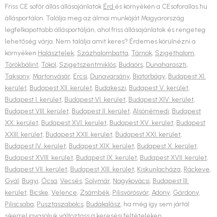
Friss CE sofőr állás állásajánlatok
Érd
és környékén a CEsoforallas.hu
állásportálon. Találja meg az álmai munkáját Magyarország
legfelkapottabb állásportálján, ahol friss állásajánlatok és rengeteg
lehetőség várja. Nem találja amit keres? Érdemes körülnézni a
környéken
Halásztelek
,
Százhalombatta
,
Tárnok
,
Szigethalom
,
Törökbálint
,
Tököl
,
Szigetszentmiklós
,
Budaörs
,
Dunaharaszti
,
Taksony
,
Martonvásár
,
Ercsi
,
Dunavarsány
,
Biatorbágy
,
Budapest XI.
kerület
,
Budapest XII. kerület
,
Budakeszi
,
Budapest V. kerület
,
Budapest I. kerület
,
Budapest VI. kerület
,
Budapest XIV. kerület
,
Budapest VIII. kerület
,
Budapest II. kerület
,
Alsónémedi
,
Budapest
XX. kerület
,
Budapest XVI. kerület
,
Budapest XV. kerület
,
Budapest
XXIII. kerület
,
Budapest XXII. kerület
,
Budapest XXI. kerület
,
Budapest IV. kerület
,
Budapest XIX. kerület
,
Budapest X. kerület
,
Budapest XVIII. kerület
,
Budapest IX. kerület
,
Budapest XVII. kerület
,
Budapest VII. kerület
,
Budapest XIII. kerület
,
Kiskunlacháza
,
Ráckeve
,
Gyál
,
Bugyi
,
Ócsa
,
Vecsés
,
Solymár
,
Nagykovácsi
,
Budapest III.
kerület
,
Bicske
,
Velence
,
Zsámbék
,
Pilisvörösvár
,
Adony
,
Gárdony
,
Piliscsaba
,
Pusztaszabolcs
,
Budakalász
, ha még így sem jártál
sikerrel javasoljuk változtass a keresési feltételeken.