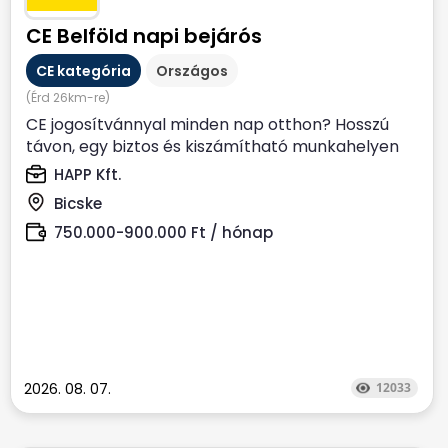
CE Belföld napi bejárós
CE kategória
Országos
(Érd 26km-re)
CE jogosítvánnyal minden nap otthon? Hosszú
távon, egy biztos és kiszámítható munkahelyen
dolgoznál? Állítsd...
HAPP Kft.
Bicske
750.000-900.000 Ft / hónap
2026. 08. 07.
12033