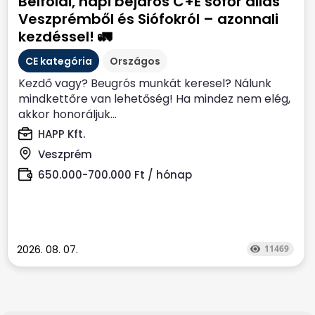
Belföldi, napi bejárós C+E sofőr állás
Veszprémből és Siófokról – azonnali
kezdéssel! 🚛
CE kategória
Országos
Kezdő vagy? Beugrós munkát keresel? Nálunk
mindkettőre van lehetőség! Ha mindez nem elég,
akkor honoráljuk...
HAPP Kft.
Veszprém
650.000-700.000 Ft / hónap
2026. 08. 07.
11469