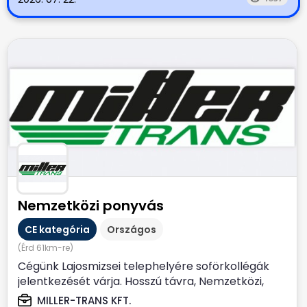
Nemzetközi ponyvás
CE kategória
Országos
(Érd 61km-re)
Cégünk Lajosmizsei telephelyére soförkollégák
jelentkezését várja. Hosszú távra, Nemzetközi,
Ponyvás...
MILLER-TRANS KFT.