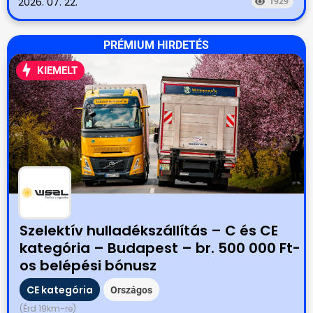
2026. 07. 22.
1929
PRÉMIUM HIRDETÉS
KIEMELT
Szelektív hulladékszállítás – C és CE
kategória – Budapest – br. 500 000 Ft-
os belépési bónusz
CE kategória
Országos
(Érd 19km-re)