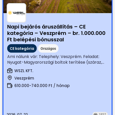
Napi bejárós áruszállítás – CE
kategória – Veszprém – br. 1.000.000
Ft belépési bónusszal
CE kategória
Országos
Ami nálunk vár: Telephely: Veszprém. Feladat:
Nyugat-Magyarországi boltok terítése (száraz,...
WSZL KFT.
Veszprém
610.000-740.000 Ft / hónap
2026. 07. 22.
1857