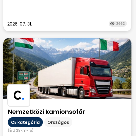
2026. 07. 31.
2662
C
.
Nemzetközi kamionsofőr
CE kategória
Országos
(Érd 38km-re)