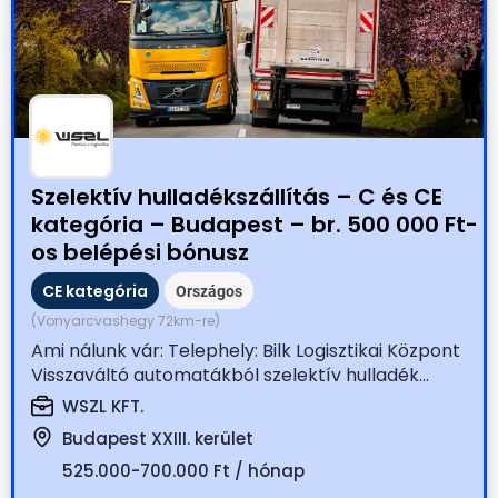
Szelektív hulladékszállítás – C és CE
kategória – Budapest – br. 500 000 Ft-
os belépési bónusz
CE kategória
Országos
(Vonyarcvashegy 72km-re)
Ami nálunk vár: Telephely: Bilk Logisztikai Központ
Visszaváltó automatákból szelektív hulladék...
WSZL KFT.
Budapest XXIII. kerület
525.000-700.000 Ft / hónap