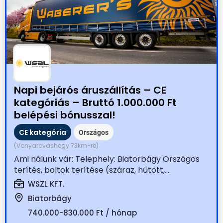
Napi bejárós áruszállítás – CE
kategóriás – Bruttó 1.000.000 Ft
belépési bónusszal!
CE kategória
Országos
(Vonyarcvashegy 73km-re)
Ami nálunk vár: Telephely: Biatorbágy Országos
terítés, boltok terítése (száraz, hűtött,...
WSZL KFT.
Biatorbágy
740.000-830.000 Ft / hónap