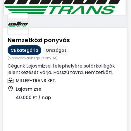
Nemzetközi ponyvás
CE kategória
Országos
(Vonyarcvashegy 75km-re)
Cégünk Lajosmizsei telephelyére soförkollégák
jelentkezését várja. Hosszú távra, Nemzetközi,
Ponyvás...
MILLER-TRANS KFT.
Lajosmizse
40.000 Ft / nap