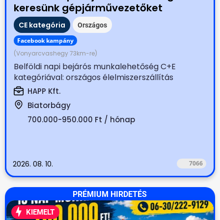
keresünk gépjárművezetőket
CE kategória
Országos
Facebook kampány
(Vonyarcvashegy 73km-re)
Belföldi napi bejárós munkalehetőség C+E
kategóriával: országos élelmiszerszállítás
Biatorbágyi...
HAPP Kft.
Biatorbágy
700.000-950.000 Ft / hónap
2026. 08. 10.
7066
PRÉMIUM HIRDETÉS
KIEMELT