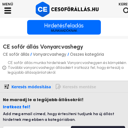
Hirdetésfeladás
MUNKAADÓKNAK
CE sofőr állás Vonyarcvashegy
CE sofőr állás
Vonyarcvashegy
Összes kategória
/
/
CE sofőr állás munka hirdetések Vonyarcvashegyen és környékén.
További vonyarcvashegyi állásokért iratkozz fel, hogy értesülj a
legújabb állásajánlatokról.
Keresés módosítása
Keresés mentése
Ne maradj le
a legújabb állásokról!
Iratkozz fel!
Add meg email címed, hogy értesíteni tudjunk ha új állást
hirdetnek meg ebben a kategóriában.