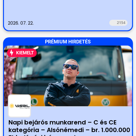
2026. 07. 22.
2154
PRÉMIUM HIRDETÉS
KIEMELT
Napi bejárós munkarend – C és CE
kategória – Alsónémedi – br. 1.000.000