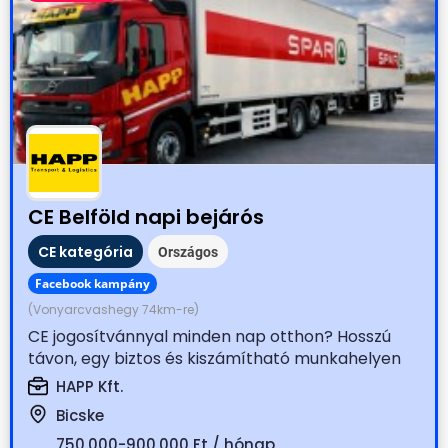
CE Belföld napi bejárós
CE kategória
Országos
Facebook kampány
(Vonyarcvashegy 74km-re)
CE jogosítvánnyal minden nap otthon? Hosszú
távon, egy biztos és kiszámítható munkahelyen
dolgoznál? Állítsd...
HAPP Kft.
Bicske
750.000-900.000 Ft / hónap