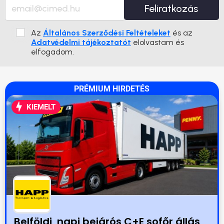
Feliratkozás
Az
Általános Szerződési Feltételeket
és az
Adatvédelmi tájékoztatót
elolvastam és
elfogadom.
PRÉMIUM HIRDETÉS
KIEMELT
Belföldi, napi bejárós C+E sofőr állás