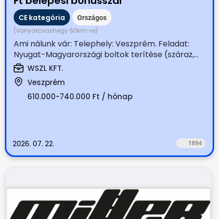
Ft belépési bónusszal
CE kategória
Országos
(Vonyarcvashegy 60km-re)
Ami nálunk vár: Telephely: Veszprém. Feladat:
Nyugat-Magyarországi boltok terítése (száraz,...
WSZL KFT.
Veszprém
610.000-740.000 Ft / hónap
2026. 07. 22.
1894