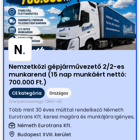
N
.
Nemzetközi gépjárművezető 2/2-es
munkarend (15 nap munkáért nettó:
700.000 Ft.)
CE kategória
Országos
(Vonyarcvashegy 72km-re)
Több mint 30 éves múlttal rendelkező Németh
Eurotrans Kft. keresi magára és munkájára igényes,
tapasztalt...
Németh Eurotrans Kft.
Budapest XVIII. kerület