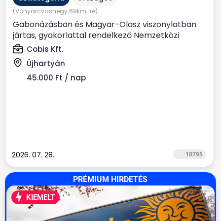
(Vonyarcvashegy 69km-re)
Gabonázásban és Magyar-Olasz viszonylatban
jártas, gyakorlattal rendelkező Nemzetközi
kamionsofőrt keresünk....
Cobis Kft.
Újhartyán
45.000 Ft / nap
2026. 07. 28.
10795
PRÉMIUM HIRDETÉS
KIEMELT