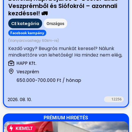
Veszprémből és Siófokról – azonnali
kezdéssel! 🚛
CE kategória
Országos
Facebook kampány
(Vonyarcvashegy 60km-re)
Kezdő vagy? Beugrós munkát keresel? Nálunk
mindkettőre van lehetőség! Ha mindez nem elég,
akkor honoráljuk...
HAPP Kft.
Veszprém
650.000-700.000 Ft / hónap
2026. 08. 10.
12256
PRÉMIUM HIRDETÉS
KIEMELT