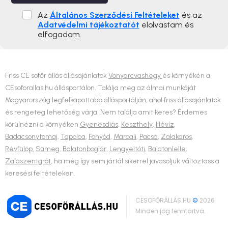
Az
Általános Szerződési Feltételeket
és az
Adatvédelmi tájékoztatót
elolvastam és
elfogadom.
Friss CE sofőr állás állásajánlatok
Vonyarcvashegy
és környékén a
CEsoforallas.hu állásportálon. Találja meg az álmai munkáját
Magyarország legfelkapottabb állásportálján, ahol friss állásajánlatok
és rengeteg lehetőség várja. Nem találja amit keres? Érdemes
körülnézni a környéken
Gyenesdiás
,
Keszthely
,
Hévíz
,
Badacsonytomaj
,
Tapolca
,
Fonyód
,
Marcali
,
Pacsa
,
Zalakaros
,
Révfülöp
,
Sümeg
,
Balatonboglár
,
Lengyeltóti
,
Balatonlelle
,
Zalaszentgrót
, ha még így sem jártál sikerrel javasoljuk változtass a
keresési feltételeken.
CESOFŐRÁLLÁS.HU
©
2026
Minden jog fenntartva.