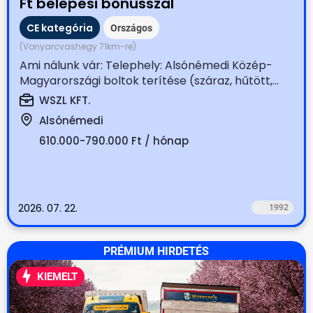
Ft belépési bónusszal
CE kategória
Országos
(Vonyarcvashegy 71km-re)
Ami nálunk vár: Telephely: Alsónémedi Közép-
Magyarországi boltok terítése (száraz, hűtött,...
WSZL KFT.
Alsónémedi
610.000-790.000 Ft / hónap
2026. 07. 22.
1992
PRÉMIUM HIRDETÉS
KIEMELT