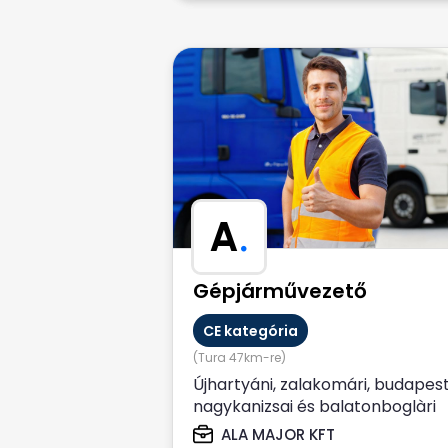
A
.
Gépjárművezető
CE kategória
(Tura 47km-re)
Újhartyáni, zalakomári, budapest
nagykanizsai és balatonboglàri
telephelyű cég tapasztalattal
ALA MAJOR KFT