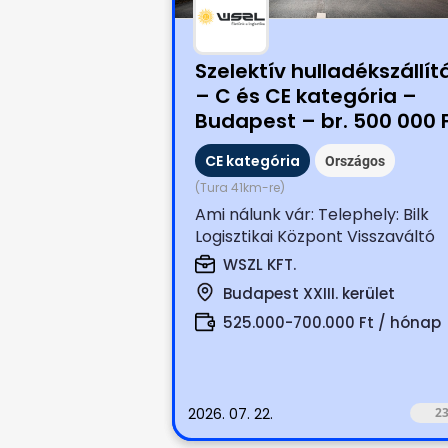
Szelektív hulladékszállít
– C és CE kategória –
Budapest – br. 500 000 
os belépési bónusz
CE kategória
Országos
(Tura 41km-re)
Ami nálunk vár: Telephely: Bilk
Logisztikai Központ Visszaváltó
automatákból szelektív hulladék.
WSZL KFT.
Budapest XXIII. kerület
525.000-700.000 Ft / hónap
2026. 07. 22.
2