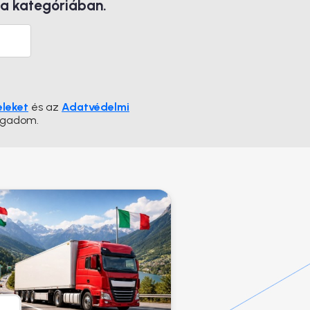
 a kategóriában.
eleket
és az
Adatvédelmi
ogadom.