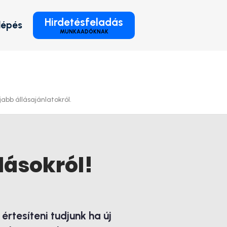
Hirdetésfeladás
lépés
MUNKAADÓKNAK
jabb állásajánlatokról.
lásokról!
rtesíteni tudjunk ha új