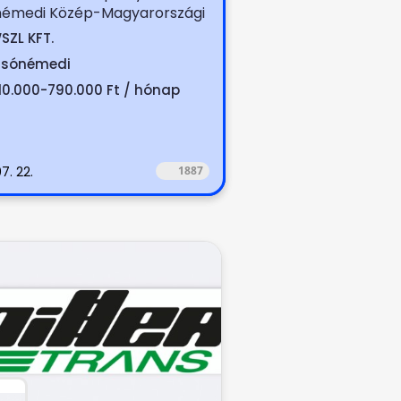
némedi Közép-Magyarországi
k terítése (száraz, hűtött,...
SZL KFT.
lsónémedi
10.000-790.000 Ft / hónap
7. 22.
1887