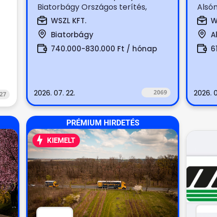
Biatorbágy Országos terítés,
Alsó
boltok terítése (száraz, hűtött,...
bolto
WSZL KFT.
W
Biatorbágy
A
740.000-830.000 Ft / hónap
6
2026. 07. 22.
2069
2026. 0
27
PRÉMIUM HIRDETÉS
KIEMELT