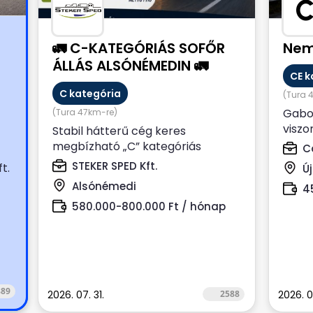
🚛 C-KATEGÓRIÁS SOFŐR
Nem
ÁLLÁS ALSÓNÉMEDIN 🚛
CE k
C kategória
(Tura 
0
Gabo
(Tura 47km-re)
viszo
Stabil hátterű cég keres
rend
megbízható „C” kategóriás
Co
kamio
tehergépkocsi-vezetőt hosszú
STEKER SPED Kft.
t.
Ú
távra, Alsónémedi...
Alsónémedi
4
580.000-800.000 Ft / hónap
889
2026. 07. 31.
2588
2026. 0