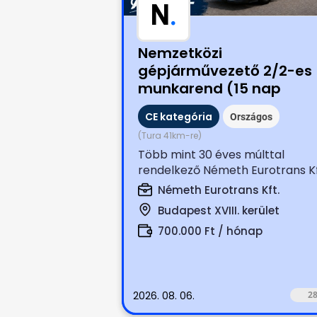
N
.
Nemzetközi
gépjárművezető 2/2-es
munkarend (15 nap
munkáért nettó: 700.00
CE kategória
Országos
Ft.)
(Tura 41km-re)
Több mint 30 éves múlttal
rendelkező Németh Eurotrans Kf
keresi magára és munkájára
Németh Eurotrans Kft.
igényes, tapasztalt...
Budapest XVIII. kerület
700.000 Ft / hónap
2026. 08. 06.
2