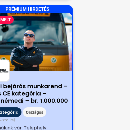
PRÉMIUM HIRDETÉS
EMELT
i bejárós munkarend –
s CE kategória –
ónémedi – br. 1.000.000
belépési bónusszal
kategória
Országos
47km-re)
álunk vár: Telephely: