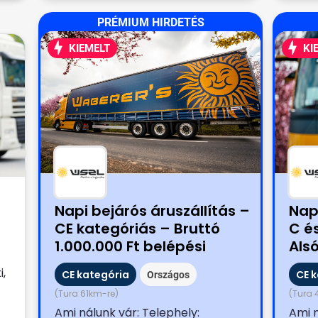
PRÉMIUM HIRDETÉS
KIEMELT
KI
Napi bejárós áruszállítás –
Nap
CE kategóriás – Bruttó
C é
1.000.000 Ft belépési
Als
bónusszal!
Ft 
i,
CE kategória
CE 
Országos
(Tura 61km-re)
(Tura 
Ami nálunk vár: Telephely:
Ami n