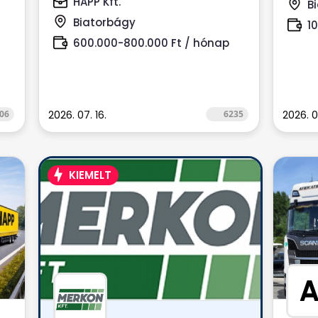
HAPP Kft.
B
Biatorbágyi...
Biatorbágy
1
600.000-800.000 Ft / hónap
06
2026. 07. 16.
6235
2026. 0
KIEMELT