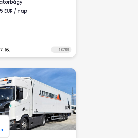
iatorbágy
05 EUR / nap
7. 16.
13709
A
.