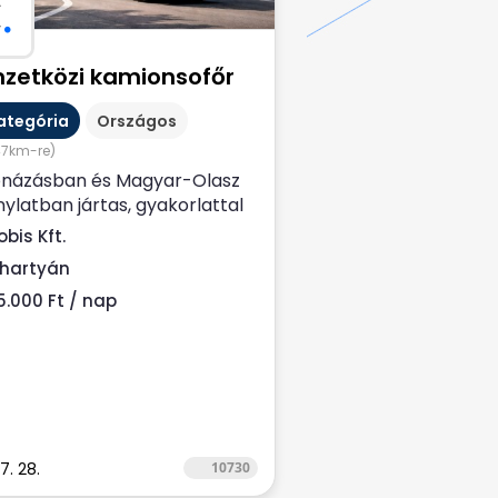
C
.
zetközi kamionsofőr
ategória
Országos
47km-re)
názásban és Magyar-Olasz
nylatban jártas, gyakorlattal
elkező Nemzetközi
bis Kft.
nsofőrt keresünk....
jhartyán
5.000 Ft / nap
7. 28.
10730