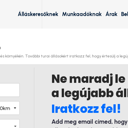
Álláskeresőknek
Munkaadóknak
Árak
Be
a
s környékén. További turai állásokért iratkozz fel, hogy értesülj a legú
Ne maradj le
a legújabb ál
Iratkozz fel!
Add meg email címed, hogy é