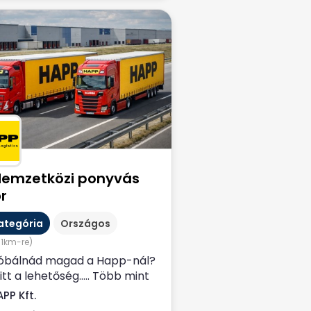
Nemzetközi ponyvás
r
ategória
Országos
61km-re)
óbálnád magad a Happ-nál?
itt a lehetőség….. Több mint
es szakmai múltra...
PP Kft.