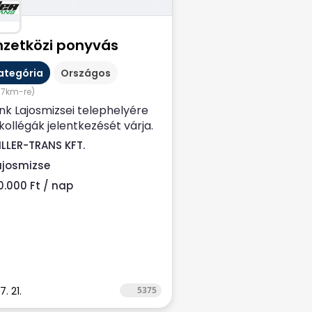
zetközi ponyvás
ategória
Országos
67km-re)
k Lajosmizsei telephelyére
kollégák jelentkezését várja.
ú távra, Nemzetközi,
ILLER-TRANS KFT.
ás...
ajosmizse
0.000 Ft / nap
. 21.
5375