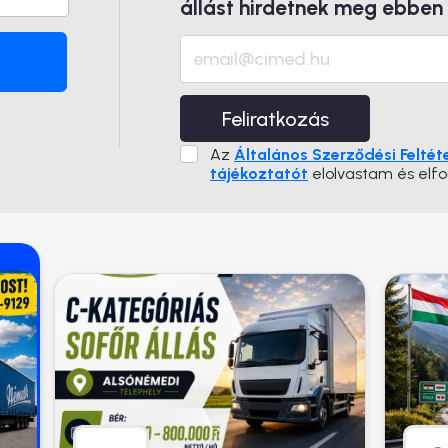
állást hirdetnek meg ebben
Feliratkozás
Az
Általános Szerződési Feltét
tájékoztatót
elolvastam és elf