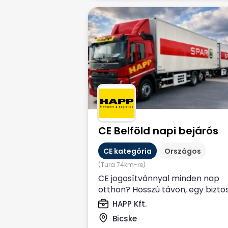
CE Belföld napi bejárós
CE kategória
Országos
(Tura 74km-re)
CE jogosítvánnyal minden nap
otthon? Hosszú távon, egy bizto
kiszámítható munkahelyen
HAPP Kft.
dolgoznál? Állítsd...
Bicske