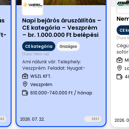
Nem
ás
Napi bejárós áruszállítás –
CE kategória – Veszprém
CE k
Ft-
– br. 1.000.000 Ft belépési
(Tura 
bónusszal
Cégün
CE kategória
Országos
soför
(Tura 74km-re)
Hossz
M
Ami nálunk vár: Telephely:
Ponyv
Veszprém. Feladat: Nyugat-
L
..
Magyarországi boltok terítése
WSZL KFT.
4
(száraz,...
Veszprém
610.000-740.000 Ft / hónap
302
2026. 07. 22.
1831
2026. 07