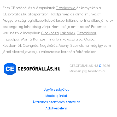
Friss CE sofőr állás állásajánlatok
Tiszakécske
és környékén a
CEsoforallas.hu állásportálon. Találja meg az álmai munkáját
Magyarország legfelkapottabb állásportálján, ahol friss állásajánlatok
és rengeteg lehetőség várja. Nem találja amit keres? Érdemes
körülnézni a környéken
Cibakháza
,
Lakitelek
,
Tiszaföldvár
,
Tiszaalpár
,
Martfű
,
Kunszentmárton
,
Rákóczifalva
,
Öcsöd
,
Kecskemét
,
Csongrád
,
Nagykőrös
,
Abony
,
Szolnok
, ha még így sem
jártál sikerrel javasoljuk változtass a keresési feltételeken.
CESOFŐRÁLLÁS.HU
©
2026
Minden jog fenntartva.
Ügyfélszolgálat
Médiaajánlat
Általános szerződési feltételek
Adatvédelem