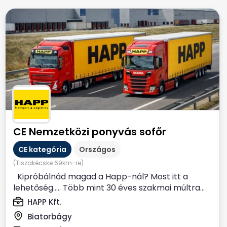
CE Nemzetközi ponyvás sofőr
CE kategória
Országos
(Tiszakécske 69km-re)
Kipróbálnád magad a Happ-nál? Most itt a
lehetőség….. Több mint 30 éves szakmai múltra...
HAPP Kft.
Biatorbágy