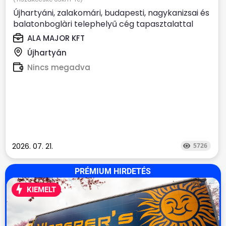
Újhartyáni, zalakomári, budapesti, nagykanizsai és
balatonboglàri telephelyű cég tapasztalattal
rendelkező,...
ALA MAJOR KFT
Újhartyán
Nincs megadva
2026. 07. 21.
5726
PRÉMIUM HIRDETÉS
KIEMELT