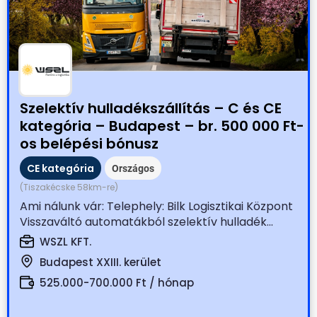
Szelektív hulladékszállítás – C és CE
kategória – Budapest – br. 500 000 Ft-
os belépési bónusz
CE kategória
Országos
(Tiszakécske 58km-re)
Ami nálunk vár: Telephely: Bilk Logisztikai Központ
Visszaváltó automatákból szelektív hulladék...
WSZL KFT.
Budapest XXIII. kerület
525.000-700.000 Ft / hónap