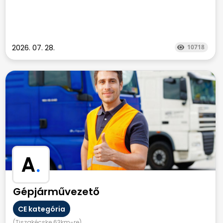
2026. 07. 28.
10718
A
.
Gépjárművezető
CE kategória
(Tiszakécske 63km-re)