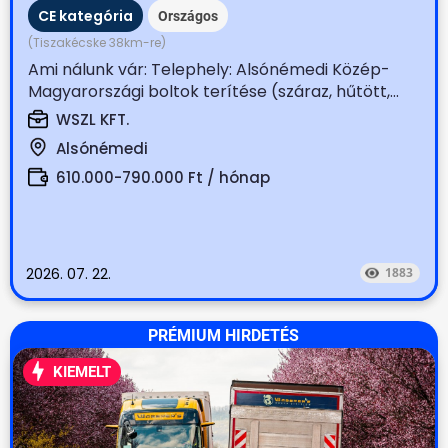
CE kategória
Országos
(Tiszakécske 38km-re)
Ami nálunk vár: Telephely: Alsónémedi Közép-
Magyarországi boltok terítése (száraz, hűtött,...
WSZL KFT.
Alsónémedi
610.000-790.000 Ft / hónap
2026. 07. 22.
1883
PRÉMIUM HIRDETÉS
KIEMELT