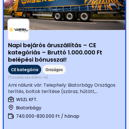
Napi bejárós áruszállítás – CE
kategóriás – Bruttó 1.000.000 Ft
belépési bónusszal!
CE kategória
Országos
(Tiszakécske 69km-re)
Ami nálunk vár: Telephely: Biatorbágy Országos
terítés, boltok terítése (száraz, hűtött,...
WSZL KFT.
Biatorbágy
740.000-830.000 Ft / hónap