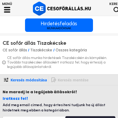
Hirdetésfeladás
MUNKAADÓKNAK
CE sofőr állás Tiszakécske
CE sofőr állás
Tiszakécske
Összes kategória
/
/
CE sofőr állás munka hirdetések Tiszakécskén és környékén.
További tiszakécskei állásokért iratkozz fel, hogy értesülj a
legújabb állásajánlatokról.
Keresés módosítása
Keresés mentése
Ne maradj le
a legújabb állásokról!
Iratkozz fel!
Add meg email címed, hogy értesíteni tudjunk ha új állást
hirdetnek meg ebben a kategóriában.