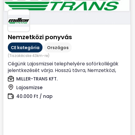
Nemzetközi ponyvás
CE kategória
Országos
(Tiszakécske 43km-re)
Cégünk Lajosmizsei telephelyére soförkollégák
jelentkezését várja. Hosszú távra, Nemzetközi,
Ponyvás...
MILLER-TRANS KFT.
Lajosmizse
40.000 Ft / nap