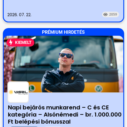
2026. 07. 22.
2059
PRÉMIUM HIRDETÉS
KIEMELT
Napi bejárós munkarend – C és CE
kategória – Alsónémedi – br. 1.000.000
Ft belépési bónusszal