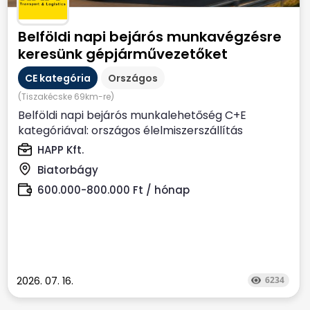
Belföldi napi bejárós munkavégzésre
keresünk gépjárművezetőket
CE kategória
Országos
(Tiszakécske 69km-re)
Belföldi napi bejárós munkalehetőség C+E
kategóriával: országos élelmiszerszállítás
Biatorbágyi...
HAPP Kft.
Biatorbágy
600.000-800.000 Ft / hónap
2026. 07. 16.
6234