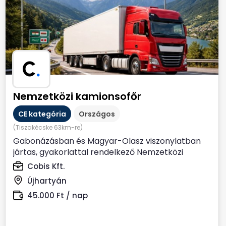
C
.
Nemzetközi kamionsofőr
CE kategória
Országos
(Tiszakécske 63km-re)
Gabonázásban és Magyar-Olasz viszonylatban
jártas, gyakorlattal rendelkező Nemzetközi
kamionsofőrt keresünk....
Cobis Kft.
Újhartyán
45.000 Ft / nap