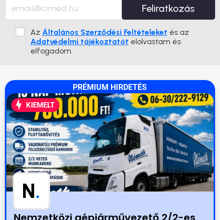
Feliratkozás
Az
Általános Szerződési Feltételeket
és az
Adatvédelmi tájékoztatót
elolvastam és
elfogadom.
PRÉMIUM HIRDETÉS
KIEMELT
N
.
Nemzetközi gépjárművezető 2/2-es