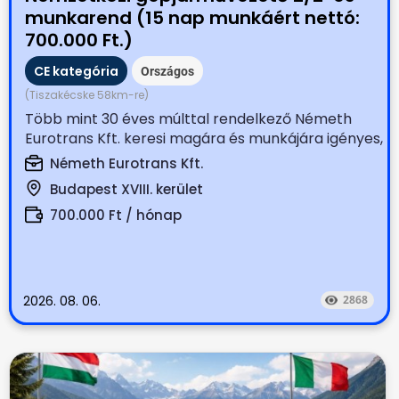
munkarend (15 nap munkáért nettó:
700.000 Ft.)
CE kategória
Országos
(Tiszakécske 58km-re)
Több mint 30 éves múlttal rendelkező Németh
Eurotrans Kft. keresi magára és munkájára igényes,
tapasztalt...
Németh Eurotrans Kft.
Budapest XVIII. kerület
700.000 Ft / hónap
2026. 08. 06.
2868