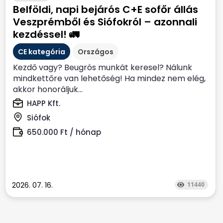
Belföldi, napi bejárós C+E sofőr állás
Veszprémből és Siófokról – azonnali
kezdéssel! 🚛
CE kategória
Országos
Kezdő vagy? Beugrós munkát keresel? Nálunk
mindkettőre van lehetőség! Ha mindez nem elég,
akkor honoráljuk...
HAPP Kft.
Siófok
650.000 Ft / hónap
2026. 07. 16.
11440