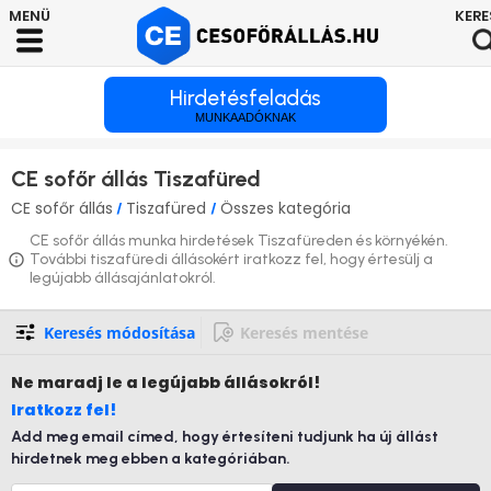
Hirdetésfeladás
MUNKAADÓKNAK
CE sofőr állás Tiszafüred
CE sofőr állás
Tiszafüred
Összes kategória
/
/
CE sofőr állás munka hirdetések Tiszafüreden és környékén.
További tiszafüredi állásokért iratkozz fel, hogy értesülj a
legújabb állásajánlatokról.
Keresés módosítása
Keresés mentése
Ne maradj le
a legújabb állásokról!
Iratkozz fel!
Add meg email címed, hogy értesíteni tudjunk ha új állást
hirdetnek meg ebben a kategóriában.