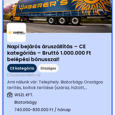
Napi bejárós áruszállítás – CE
kategóriás – Bruttó 1.000.000 Ft
belépési bónusszal!
CE kategória
Országos
(Tiszafüred 68km-re)
Ami nálunk vár: Telephely: Biatorbágy Országos
terítés, boltok terítése (száraz, hűtött,...
WSZL KFT.
Biatorbágy
740.000-830.000 Ft / hónap