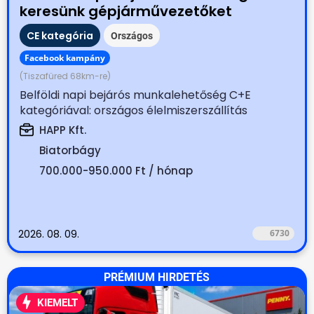
keresünk gépjárművezetőket
CE kategória
Országos
Facebook kampány
(Tiszafüred 68km-re)
Belföldi napi bejárós munkalehetőség C+E
kategóriával: országos élelmiszerszállítás
Biatorbágyi...
HAPP Kft.
Biatorbágy
700.000-950.000 Ft / hónap
2026. 08. 09.
6730
PRÉMIUM HIRDETÉS
KIEMELT