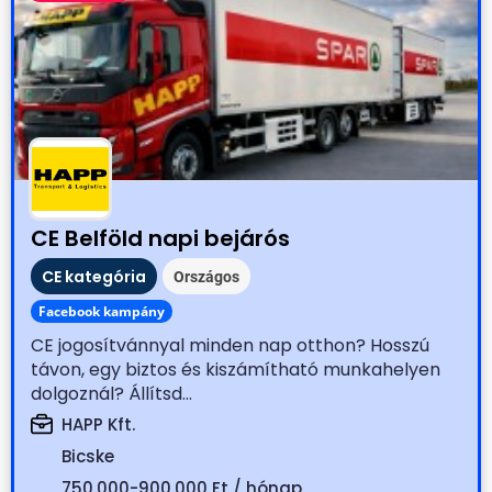
CE Belföld napi bejárós
CE kategória
Országos
Facebook kampány
CE jogosítvánnyal minden nap otthon? Hosszú
távon, egy biztos és kiszámítható munkahelyen
dolgoznál? Állítsd...
HAPP Kft.
Bicske
750.000-900.000 Ft / hónap