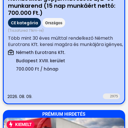
munkarend (15 nap munkáért nettó:
700.000 Ft.)
CE kategória
Országos
(Tiszafüred 71km-re)
Több mint 30 éves múlttal rendelkező Németh
Eurotrans Kft. keresi magára és munkájára igényes,
tapasztalt...
Németh Eurotrans Kft.
Budapest XVIII. kerület
700.000 Ft / hónap
2026. 08. 09.
2975
PRÉMIUM HIRDETÉS
KIEMELT