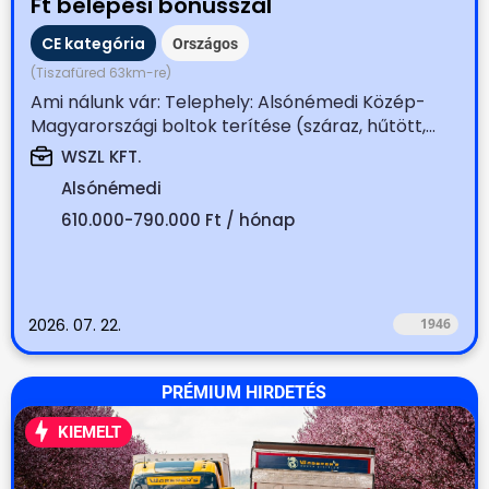
Ft belépési bónusszal
CE kategória
Országos
(Tiszafüred 63km-re)
Ami nálunk vár: Telephely: Alsónémedi Közép-
Magyarországi boltok terítése (száraz, hűtött,...
WSZL KFT.
Alsónémedi
610.000-790.000 Ft / hónap
2026. 07. 22.
1946
PRÉMIUM HIRDETÉS
KIEMELT