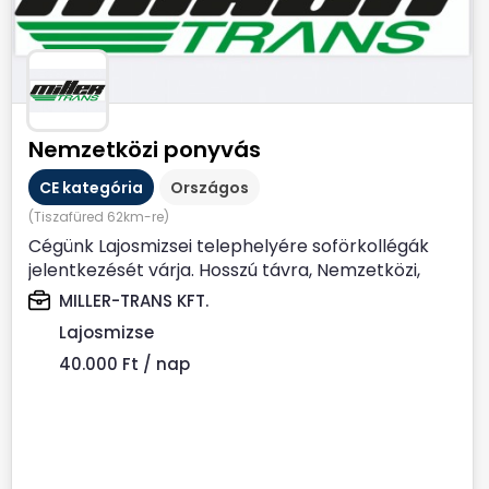
Nemzetközi ponyvás
CE kategória
Országos
(Tiszafüred 62km-re)
Cégünk Lajosmizsei telephelyére soförkollégák
jelentkezését várja. Hosszú távra, Nemzetközi,
Ponyvás...
MILLER-TRANS KFT.
Lajosmizse
40.000 Ft / nap