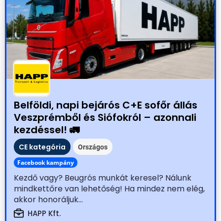
Belföldi, napi bejárós C+E sofőr állás
Veszprémből és Siófokról – azonnali
kezdéssel! 🚛
CE kategória
Országos
Facebook kampány
Kezdő vagy? Beugrós munkát keresel? Nálunk
mindkettőre van lehetőség! Ha mindez nem elég,
akkor honoráljuk...
HAPP Kft.