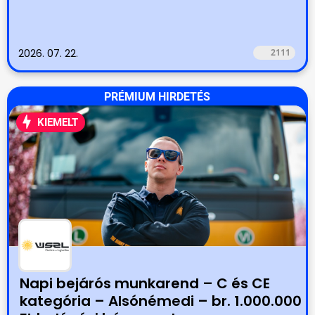
2026. 07. 22.
2111
PRÉMIUM HIRDETÉS
KIEMELT
Napi bejárós munkarend – C és CE
kategória – Alsónémedi – br. 1.000.000