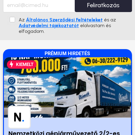
Feliratkozás
Az
Általános Szerződési Feltételeket
és az
Adatvédelmi tájékoztatót
elolvastam és
elfogadom.
PRÉMIUM HIRDETÉS
KIEMELT
N
.
Nemzetközi gépjárművezető 2/2-es