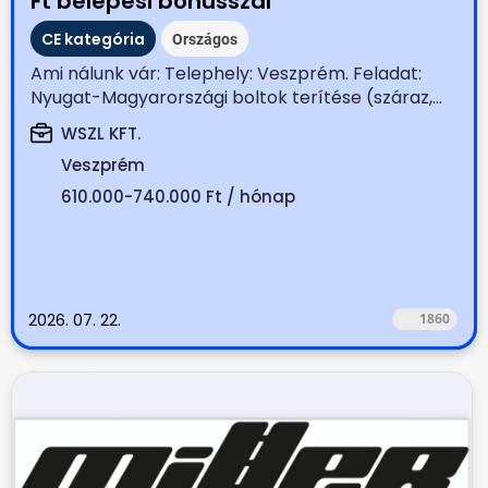
Ft belépési bónusszal
CE kategória
Országos
Ami nálunk vár: Telephely: Veszprém. Feladat:
Nyugat-Magyarországi boltok terítése (száraz,...
WSZL KFT.
Veszprém
610.000-740.000 Ft / hónap
2026. 07. 22.
1860