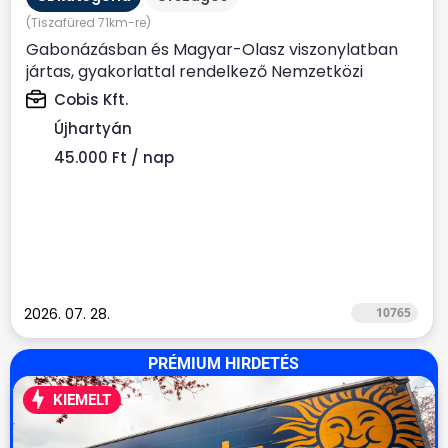
(Tiszafüred 71km-re)
Gabonázásban és Magyar-Olasz viszonylatban
jártas, gyakorlattal rendelkező Nemzetközi
kamionsofőrt keresünk....
Cobis Kft.
Újhartyán
45.000 Ft / nap
2026. 07. 28.
10765
PRÉMIUM HIRDETÉS
KIEMELT