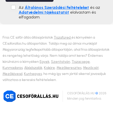
Az
Általános Szerződési Feltételeket
és az
Adatvédelmi tájékoztatót
elolvastam és
elfogadom.
Friss CE sofőr állás állásajánlatok
Tiszafüred
és környékén a
CEsoforallas.hu állásportálon. Találja meg az álmai munkáját
Magyarország legfelkapottabb állásportálján, ahol friss állásajánlatok
és rengeteg lehetőség várja. Nem találja amit keres? Érdemes
körülnézni a környéken
Egyek
,
Szentistván
,
Tiszacsege
,
Kunmadaras
,
Abádszalók
,
Kisköre
,
Mezőkeresztes
,
Mezőcsát
,
Mezőkövesd
,
Kunhegyes
, ha még így sem jártál sikerrel javasoljuk
változtass a keresési feltételeken.
CESOFŐRÁLLÁS.HU
©
2026
Minden jog fenntartva.