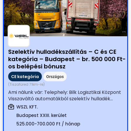
Szelektív hulladékszállítás – C és CE
kategória – Budapest – br. 500 000 Ft-
os belépési bónusz
CE kategória
Országos
(Tiszafüred 71km-re)
Ami nálunk vár: Telephely: Bilk Logisztikai Központ
Visszaváltó automatákból szelektív hulladék...
WSZL KFT.
Budapest XXIII. kerület
525.000-700.000 Ft / hónap