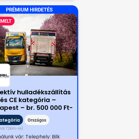
PRÉMIUM HIRDETÉS
EMELT
ektív hulladékszállítás
 és CE kategória –
apest – br. 500 000 Ft-
belépési bónusz
kategória
Országos
rdi 72km-re)
álunk vár: Telephely: Bilk