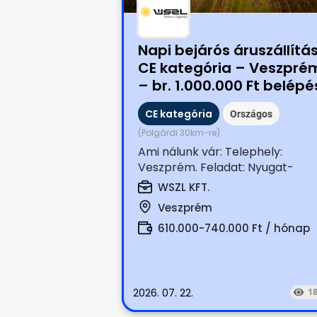
Napi bejárós áruszállítá
CE kategória – Veszpré
– br. 1.000.000 Ft belépé
bónusszal
CE kategória
Országos
(Polgárdi 30km-re)
Ami nálunk vár: Telephely:
Veszprém. Feladat: Nyugat-
Magyarországi boltok terítése
WSZL KFT.
(száraz,...
Veszprém
610.000-740.000 Ft / hónap
2026. 07. 22.
1