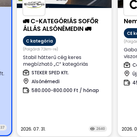
🚛 C-KATEGÓRIÁS SOFŐR
Nem
ÁLLÁS ALSÓNÉMEDIN 🚛
CE k
C kategória
(Polgá
0
Gabo
(Polgárdi 72km-re)
viszo
Stabil hátterű cég keres
rend
megbízható „C” kategóriás
Co
kamio
tehergépkocsi-vezetőt hosszú
STEKER SPED Kft.
t.
Ú
távra, Alsónémedi...
Alsónémedi
4
580.000-800.000 Ft / hónap
937
2026. 07. 31.
2640
2026. 0