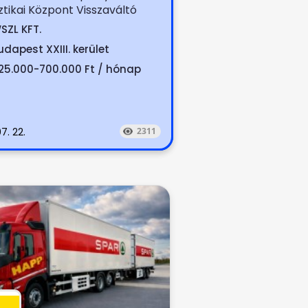
ztikai Központ Visszaváltó
atákból szelektív hulladék...
SZL KFT.
udapest XXIII. kerület
25.000-700.000 Ft / hónap
7. 22.
2311