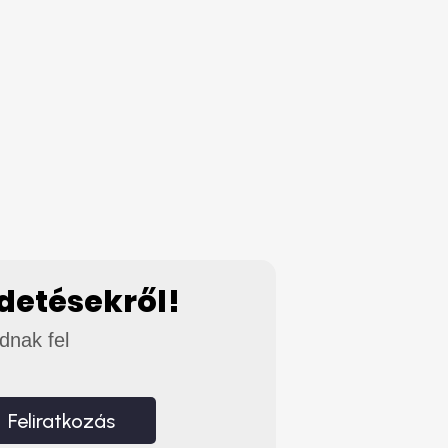
rdetésekről!
adnak fel
Feliratkozás