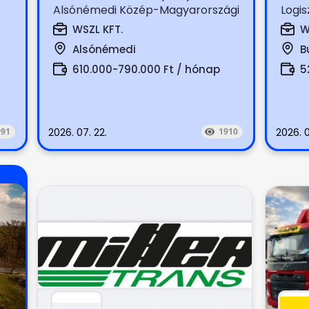
Alsónémedi Közép-Magyarországi
Logis
boltok terítése (száraz, hűtött,...
autom
WSZL KFT.
W
Alsónémedi
B
610.000-790.000 Ft / hónap
5
091
2026. 07. 22.
1910
2026. 0