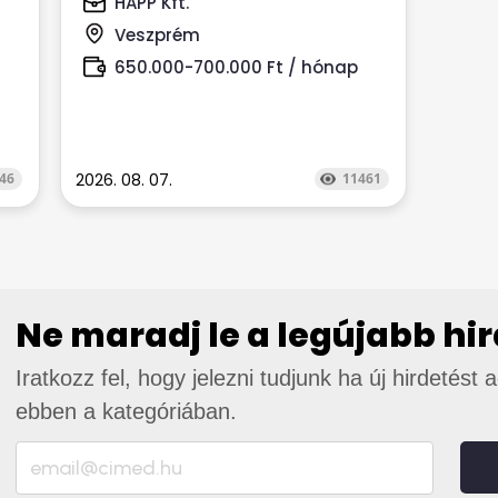
HAPP Kft.
akkor honoráljuk...
Veszprém
650.000-700.000 Ft / hónap
46
2026. 08. 07.
11461
Ne maradj le a legújabb hi
Iratkozz fel, hogy jelezni tudjunk ha új hirdetést 
ebben a kategóriában.