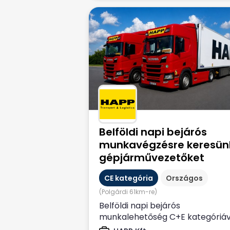
Belföldi napi bejárós
munkavégzésre keresün
gépjárművezetőket
CE kategória
Országos
(Polgárdi 61km-re)
Belföldi napi bejárós
munkalehetőség C+E kategóriáv
országos élelmiszerszállítás