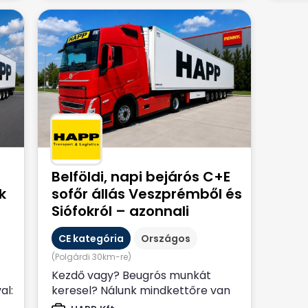
Belföldi, napi bejárós C+E
k
sofőr állás Veszprémből és
Siófokról – azonnali
kezdéssel! 🚛
CE kategória
Országos
(Polgárdi 30km-re)
Kezdő vagy? Beugrós munkát
al:
keresel? Nálunk mindkettőre van
lehetőség! Ha mindez nem elég,