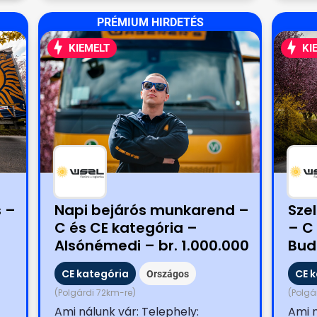
PRÉMIUM HIRDETÉS
KIEMELT
KI
s –
Napi bejárós munkarend –
Szel
C és CE kategória –
– C
Alsónémedi – br. 1.000.000
Bud
Ft belépési bónusszal
os 
CE kategória
CE 
Országos
(Polgárdi 72km-re)
(Polgá
Ami nálunk vár: Telephely:
Ami n