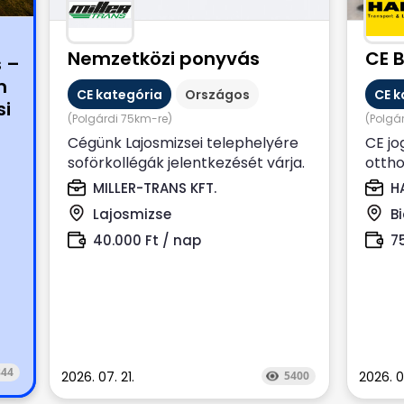
Nemzetközi ponyvás
CE B
s –
m
CE kategória
Országos
CE k
si
(Polgárdi 75km-re)
(Polgá
Cégünk Lajosmizsei telephelyére
CE jo
soförkollégák jelentkezését várja.
ottho
Hosszú távra, Nemzetközi,
kisz
MILLER-TRANS KFT.
HA
Ponyvás...
dolgoz
Lajosmizse
B
40.000 Ft / nap
7
844
2026. 07. 21.
5400
2026. 0