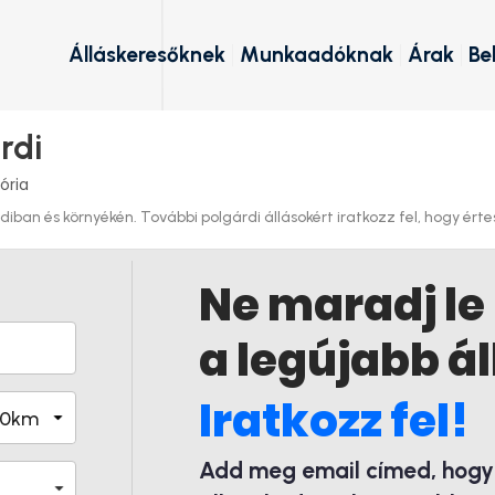
Álláskeresőknek
Munkaadóknak
Árak
Be
rdi
ória
iban és környékén. További polgárdi állásokért iratkozz fel, hogy értes
Ne maradj le
a legújabb ál
Iratkozz fel!
Add meg email címed, hogy é