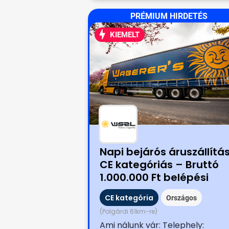
PRÉMIUM HIRDETÉS
KIEMELT
Napi bejárós áruszállítá
CE kategóriás – Bruttó
1.000.000 Ft belépési
bónusszal!
CE kategória
Országos
(Polgárdi 61km-re)
Ami nálunk vár: Telephely: