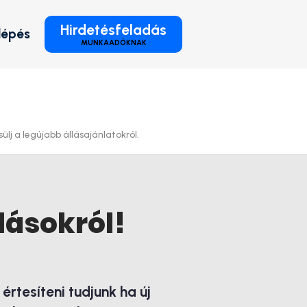
Hirdetésfeladás
lépés
MUNKAADÓKNAK
ülj a legújabb állásajánlatokról.
lásokról!
rtesíteni tudjunk ha új