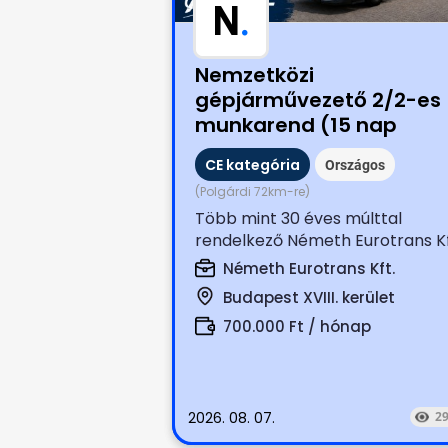
N
.
Nemzetközi
gépjárművezető 2/2-es
munkarend (15 nap
munkáért nettó: 700.00
CE kategória
Országos
Ft.)
(Polgárdi 72km-re)
Több mint 30 éves múlttal
rendelkező Németh Eurotrans Kf
keresi magára és munkájára
Németh Eurotrans Kft.
igényes, tapasztalt...
Budapest XVIII. kerület
700.000 Ft / hónap
2026. 08. 07.
2