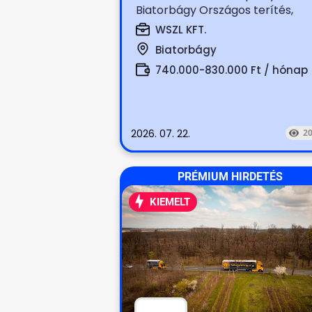
Biatorbágy Országos terítés,
boltok terítése (száraz, hűtött,...
WSZL KFT.
Biatorbágy
740.000-830.000 Ft / hónap
2026. 07. 22.
2
PRÉMIUM HIRDETÉS
KIEMELT