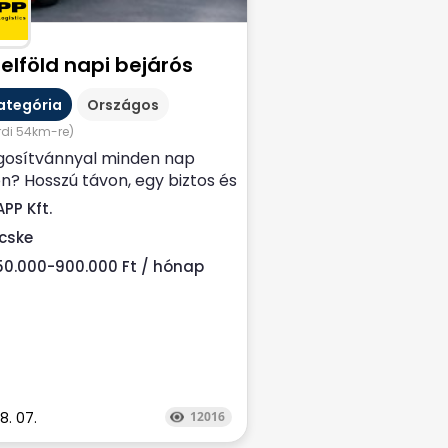
elföld napi bejárós
ategória
Országos
rdi 54km-re)
gosítvánnyal minden nap
n? Hosszú távon, egy biztos és
ámítható munkahelyen
PP Kft.
nál? Állítsd...
icske
50.000-900.000 Ft / hónap
8. 07.
12016