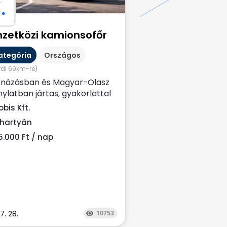
C
.
zetközi kamionsofőr
ategória
Országos
rdi 69km-re)
názásban és Magyar-Olasz
nylatban jártas, gyakorlattal
elkező Nemzetközi
bis Kft.
nsofőrt keresünk....
jhartyán
5.000 Ft / nap
7. 28.
10753