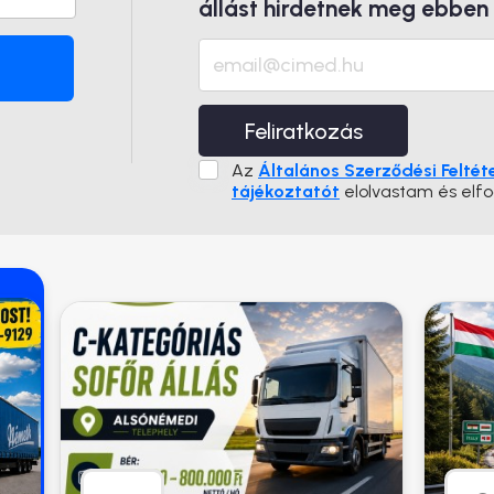
állást hirdetnek meg ebben
Feliratkozás
Az
Általános Szerződési Feltét
tájékoztatót
elolvastam és elf