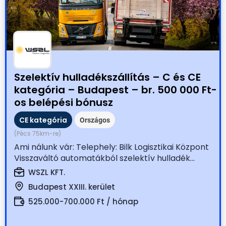
Szelektív hulladékszállítás – C és CE
kategória – Budapest – br. 500 000 Ft-
os belépési bónusz
CE kategória
Országos
(Pécs 75km-re)
Ami nálunk vár: Telephely: Bilk Logisztikai Központ
Visszaváltó automatákból szelektív hulladék...
WSZL KFT.
Budapest XXIII. kerület
525.000-700.000 Ft / hónap