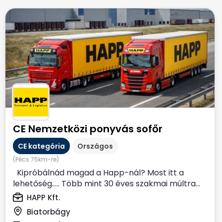
CE Nemzetközi ponyvás sofőr
CE kategória
Országos
(Pécs 75km-re)
Kipróbálnád magad a Happ-nál? Most itt a
lehetőség….. Több mint 30 éves szakmai múltra...
HAPP Kft.
Biatorbágy