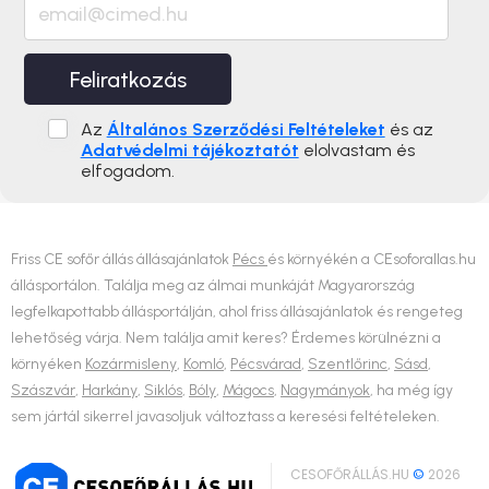
Feliratkozás
Az
Általános Szerződési Feltételeket
és az
Adatvédelmi tájékoztatót
elolvastam és
elfogadom.
Friss CE sofőr állás állásajánlatok
Pécs
és környékén a CEsoforallas.hu
állásportálon. Találja meg az álmai munkáját Magyarország
legfelkapottabb állásportálján, ahol friss állásajánlatok és rengeteg
lehetőség várja. Nem találja amit keres? Érdemes körülnézni a
környéken
Kozármisleny
,
Komló
,
Pécsvárad
,
Szentlőrinc
,
Sásd
,
Szászvár
,
Harkány
,
Siklós
,
Bóly
,
Mágocs
,
Nagymányok
, ha még így
sem jártál sikerrel javasoljuk változtass a keresési feltételeken.
CESOFŐRÁLLÁS.HU
©
2026