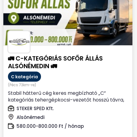
🚛 C-KATEGÓRIÁS SOFŐR ÁLLÁS
ALSÓNÉMEDIN 🚛
C kategória
(Pécs 73km-re)
Stabil hátterű cég keres megbízható „C”
kategóriás tehergépkocsi-vezetőt hosszú távra,
Alsónémedi...
STEKER SPED Kft.
Alsónémedi
580.000-800.000 Ft / hónap