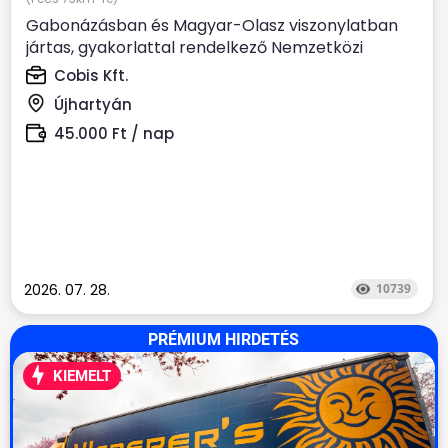
Gabonázásban és Magyar-Olasz viszonylatban
jártas, gyakorlattal rendelkező Nemzetközi
kamionsofőrt keresünk....
Cobis Kft.
Újhartyán
45.000 Ft / nap
2026. 07. 28.
10739
PRÉMIUM HIRDETÉS
KIEMELT