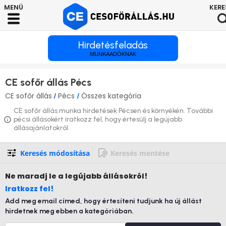
Hirdetésfeladás
MUNKAADÓKNAK
CE sofőr állás Pécs
CE sofőr állás
Pécs
Összes kategória
/
/
CE sofőr állás munka hirdetések Pécsen és környékén. További
pécsi állásokért iratkozz fel, hogy értesülj a legújabb
állásajánlatokról.
Keresés módosítása
Keresés mentése
Ne maradj le
a legújabb állásokról!
Iratkozz fel!
Add meg email címed, hogy értesíteni tudjunk ha új állást
hirdetnek meg ebben a kategóriában.