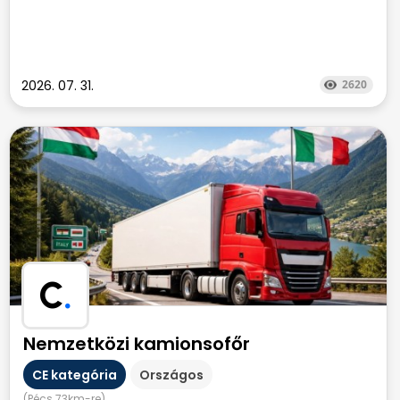
2026. 07. 31.
2620
C
.
Nemzetközi kamionsofőr
CE kategória
Országos
(Pécs 73km-re)