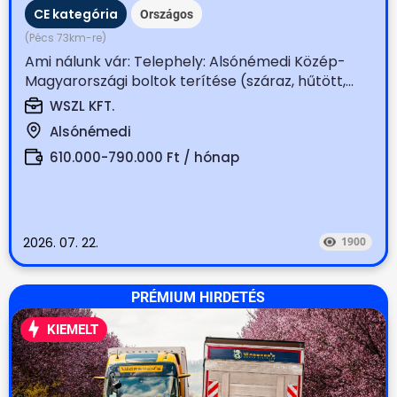
CE kategória
Országos
(Pécs 73km-re)
Ami nálunk vár: Telephely: Alsónémedi Közép-
Magyarországi boltok terítése (száraz, hűtött,...
WSZL KFT.
Alsónémedi
610.000-790.000 Ft / hónap
2026. 07. 22.
1900
PRÉMIUM HIRDETÉS
KIEMELT