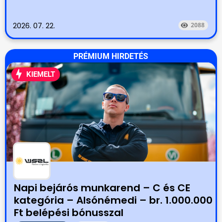
2026. 07. 22.
2088
PRÉMIUM HIRDETÉS
KIEMELT
Napi bejárós munkarend – C és CE
kategória – Alsónémedi – br. 1.000.000
Ft belépési bónusszal