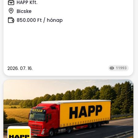
dolgoznál? Állítsd...
HAPP Kft.
Bicske
850.000 Ft / hónap
2026. 07. 16.
11993