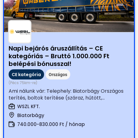
Napi bejárós áruszállítás – CE
kategóriás – Bruttó 1.000.000 Ft
belépési bónusszal!
CE kategória
Országos
(Pécs 75km-re)
Ami nálunk vár: Telephely: Biatorbágy Országos
terítés, boltok terítése (száraz, hűtött,...
WSZL KFT.
Biatorbágy
740.000-830.000 Ft / hónap