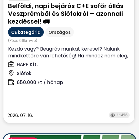
Belföldi, napi bejárós C+E sofőr állás
Veszprémből és Siófokról – azonnali
kezdéssel! 🚛
CE kategória
Országos
(Pécs 69km-re)
Kezdő vagy? Beugrós munkát keresel? Nálunk
mindkettőre van lehetőség! Ha mindez nem elég,
akkor honoráljuk...
HAPP Kft.
Siófok
650.000 Ft / hónap
2026. 07. 16.
11456