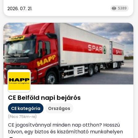
2026. 07. 21.
5389
CE Belföld napi bejárós
CE kategória
Országos
(Pécs 75km-re)
CE jogosítvánnyal minden nap otthon? Hosszú
távon, egy biztos és kiszámítható munkahelyen