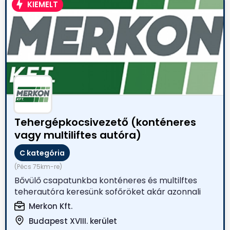
KIEMELT
Tehergépkocsivezető (konténeres
vagy multiliftes autóra)
C kategória
(Pécs 75km-re)
Bővülő csapatunkba konténeres és multilftes
teherautóra keresünk sofőröket akár azonnali
kezdéssel! ...
Merkon Kft.
Budapest XVIII. kerület