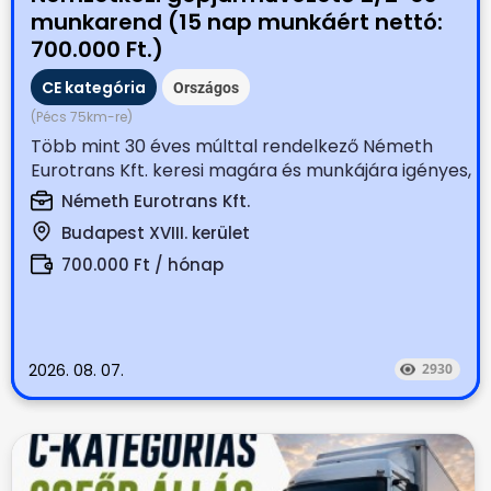
munkarend (15 nap munkáért nettó:
700.000 Ft.)
CE kategória
Országos
(Pécs 75km-re)
Több mint 30 éves múlttal rendelkező Németh
Eurotrans Kft. keresi magára és munkájára igényes,
tapasztalt...
Németh Eurotrans Kft.
Budapest XVIII. kerület
700.000 Ft / hónap
2026. 08. 07.
2930