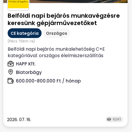
Belföldi napi bejárós munkavégzésre
keresünk gépjárművezetőket
CE kategória
Országos
(Pécs 75km-re)
Belföldi napi bejárós munkalehetőség C+E
kategóriával: országos élelmiszerszállítás
Biatorbágyi...
HAPP Kft.
Biatorbágy
600.000-800.000 Ft / hónap
2026. 07. 16.
6241