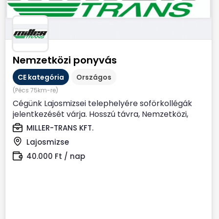
Nemzetközi ponyvás
CE kategória
Országos
(Pécs 75km-re)
Cégünk Lajosmizsei telephelyére soförkollégák
jelentkezését várja. Hosszú távra, Nemzetközi,
Ponyvás...
MILLER-TRANS KFT.
Lajosmizse
40.000 Ft / nap