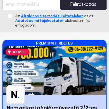
Feliratkozás
Az
Általános Szerződési Feltételeket
és az
Adatvédelmi tájékoztatót
elolvastam és
elfogadom.
PRÉMIUM HIRDETÉS
KIEMELT
N
.
Nemzetközi gépjárművezető 2/2-es