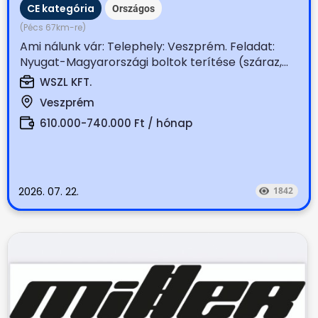
CE kategória
Országos
(Pécs 67km-re)
Ami nálunk vár: Telephely: Veszprém. Feladat:
Nyugat-Magyarországi boltok terítése (száraz,...
WSZL KFT.
Veszprém
610.000-740.000 Ft / hónap
2026. 07. 22.
1842