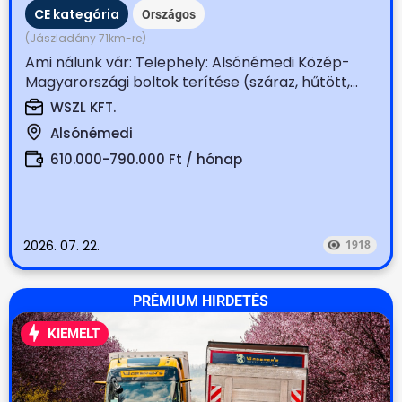
CE kategória
Országos
(Jászladány 71km-re)
Ami nálunk vár: Telephely: Alsónémedi Közép-
Magyarországi boltok terítése (száraz, hűtött,...
WSZL KFT.
Alsónémedi
610.000-790.000 Ft / hónap
2026. 07. 22.
1918
PRÉMIUM HIRDETÉS
KIEMELT