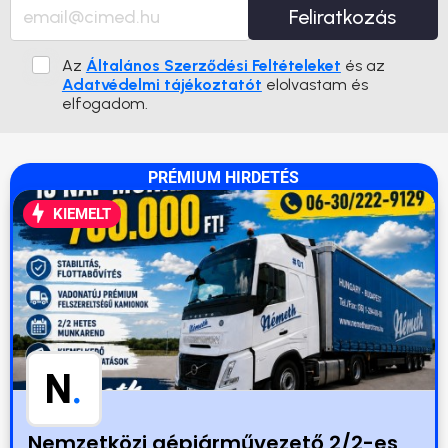
Feliratkozás
Az
Általános Szerződési Feltételeket
és az
Adatvédelmi tájékoztatót
elolvastam és
elfogadom.
PRÉMIUM HIRDETÉS
KIEMELT
N
.
Nemzetközi gépjárművezető 2/2-es