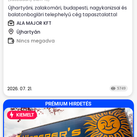
Újhartyáni, zalakomári, budapesti, nagykanizsai és
balatonboglàri telephelyű cég tapasztalattal
rendelkező,...
ALA MAJOR KFT
Újhartyán
Nincs megadva
2026. 07. 21.
5749
PRÉMIUM HIRDETÉS
KIEMELT