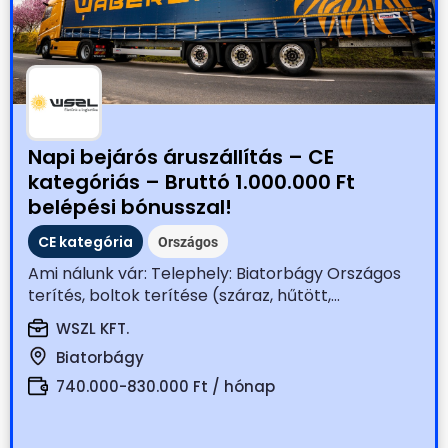
Napi bejárós áruszállítás – CE
kategóriás – Bruttó 1.000.000 Ft
belépési bónusszal!
CE kategória
Országos
Ami nálunk vár: Telephely: Biatorbágy Országos
terítés, boltok terítése (száraz, hűtött,...
WSZL KFT.
Biatorbágy
740.000-830.000 Ft / hónap