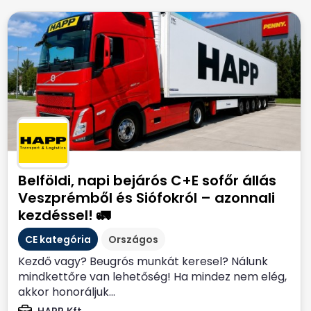
Belföldi, napi bejárós C+E sofőr állás
Veszprémből és Siófokról – azonnali
kezdéssel! 🚛
CE kategória
Országos
Kezdő vagy? Beugrós munkát keresel? Nálunk
mindkettőre van lehetőség! Ha mindez nem elég,
akkor honoráljuk...