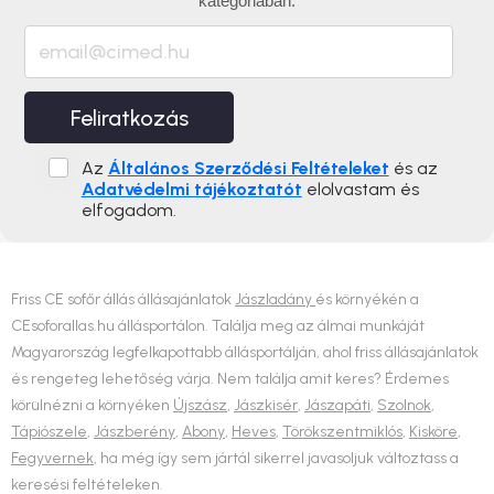
kategóriában.
Feliratkozás
Az
Általános Szerződési Feltételeket
és az
Adatvédelmi tájékoztatót
elolvastam és
elfogadom.
Friss CE sofőr állás állásajánlatok
Jászladány
és környékén a
CEsoforallas.hu állásportálon. Találja meg az álmai munkáját
Magyarország legfelkapottabb állásportálján, ahol friss állásajánlatok
és rengeteg lehetőség várja. Nem találja amit keres? Érdemes
körülnézni a környéken
Újszász
,
Jászkisér
,
Jászapáti
,
Szolnok
,
Tápiószele
,
Jászberény
,
Abony
,
Heves
,
Törökszentmiklós
,
Kisköre
,
Fegyvernek
, ha még így sem jártál sikerrel javasoljuk változtass a
keresési feltételeken.