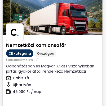
C
.
Nemzetközi kamionsofőr
CE kategória
Országos
(Jászladány 61km-re)
Gabonázásban és Magyar-Olasz viszonylatban
jártas, gyakorlattal rendelkező Nemzetközi
kamionsofőrt keresünk....
Cobis Kft.
Újhartyán
45.000 Ft / nap