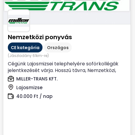
Nemzetközi ponyvás
CE kategória
Országos
(Jászladány 61km-re)
Cégünk Lajosmizsei telephelyére soförkollégák
jelentkezését várja. Hosszú távra, Nemzetközi,
Ponyvás...
MILLER-TRANS KFT.
Lajosmizse
40.000 Ft / nap