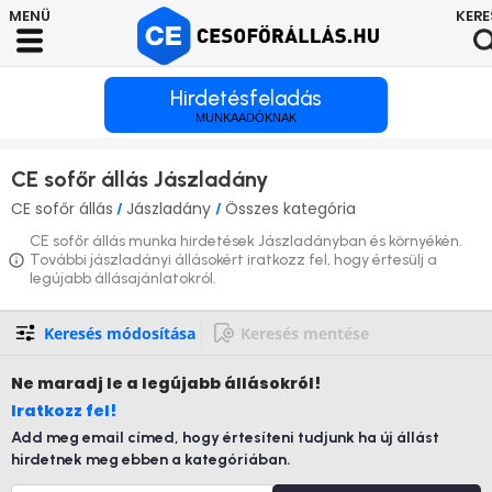
Hirdetésfeladás
MUNKAADÓKNAK
CE sofőr állás Jászladány
CE sofőr állás
Jászladány
Összes kategória
/
/
CE sofőr állás munka hirdetések Jászladányban és környékén.
További jászladányi állásokért iratkozz fel, hogy értesülj a
legújabb állásajánlatokról.
Keresés módosítása
Keresés mentése
Ne maradj le
a legújabb állásokról!
Iratkozz fel!
Add meg email címed, hogy értesíteni tudjunk ha új állást
hirdetnek meg ebben a kategóriában.