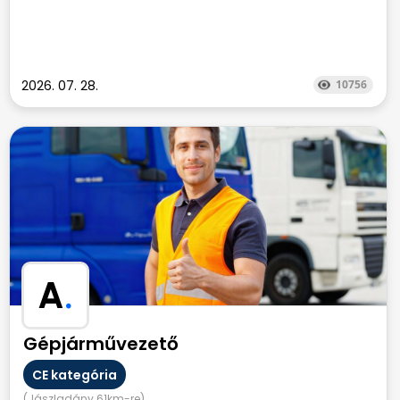
2026. 07. 28.
10756
A
.
Gépjárművezető
CE kategória
(Jászladány 61km-re)