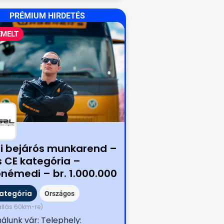
PRÉMIUM HIRDETÉS
EMELT
i bejárós munkarend –
s CE kategória –
ónémedi – br. 1.000.000
belépési bónusszal
kategória
Országos
állás 60km-re)
álunk vár: Telephely: