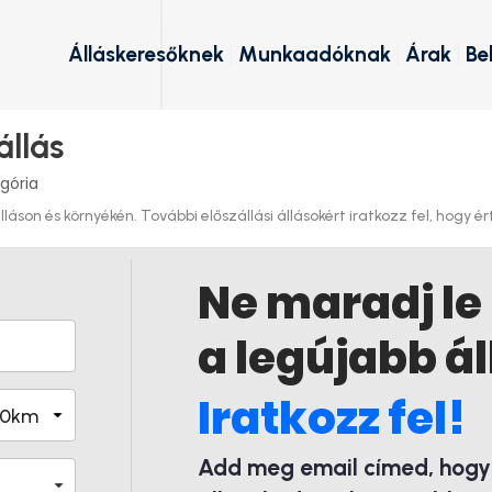
Álláskeresőknek
Munkaadóknak
Árak
Be
állás
gória
áson és környékén. További előszállási állásokért iratkozz fel, hogy ért
Ne maradj le
a legújabb ál
Iratkozz fel!
Add meg email címed, hogy é