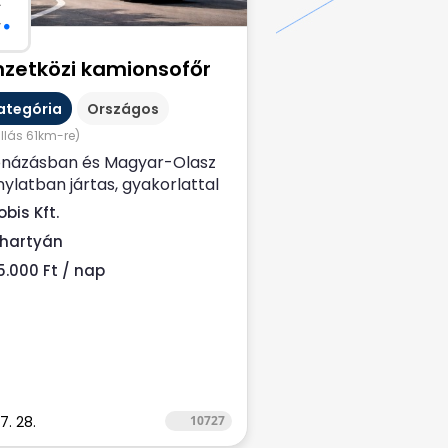
C
.
zetközi kamionsofőr
ategória
Országos
állás 61km-re)
názásban és Magyar-Olasz
nylatban jártas, gyakorlattal
elkező Nemzetközi
bis Kft.
nsofőrt keresünk....
jhartyán
5.000 Ft / nap
7. 28.
10727