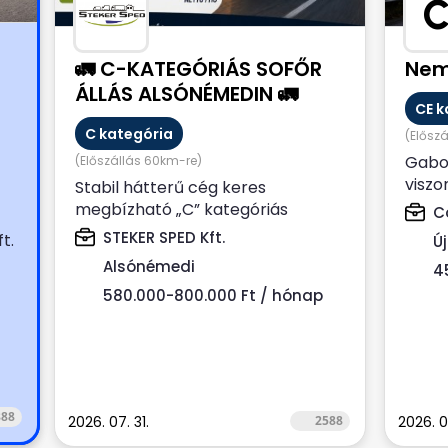
🚛 C-KATEGÓRIÁS SOFŐR
Nem
ÁLLÁS ALSÓNÉMEDIN 🚛
CE k
C kategória
(Elősz
0
Gabo
(Előszállás 60km-re)
viszo
Stabil hátterű cég keres
rend
megbízható „C” kategóriás
Co
kamio
tehergépkocsi-vezetőt hosszú
STEKER SPED Kft.
t.
Ú
távra, Alsónémedi...
Alsónémedi
4
580.000-800.000 Ft / hónap
888
2026. 07. 31.
2588
2026. 0