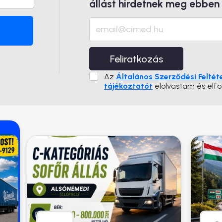
állást hirdetnek meg ebben
Feliratkozás
Az
Általános Szerződési Feltét
tájékoztatót
elolvastam és elf