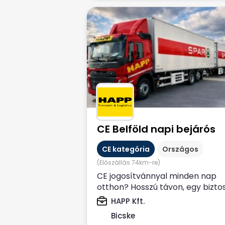
CE Belföld napi bejárós
CE kategória
Országos
(Előszállás 74km-re)
CE jogosítvánnyal minden nap
otthon? Hosszú távon, egy bizto
kiszámítható munkahelyen
HAPP Kft.
dolgoznál? Állítsd...
Bicske