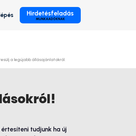
Hirdetésfeladás
lépés
MUNKAADÓKNAK
esülj a legújabb állásajánlatokról.
lásokról!
rtesíteni tudjunk ha új