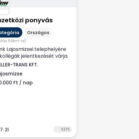
zetközi ponyvás
ategória
Országos
állás 59km-re)
k Lajosmizsei telephelyére
kollégák jelentkezését várja.
ú távra, Nemzetközi,
ILLER-TRANS KFT.
ás...
ajosmizse
0.000 Ft / nap
. 21.
5375