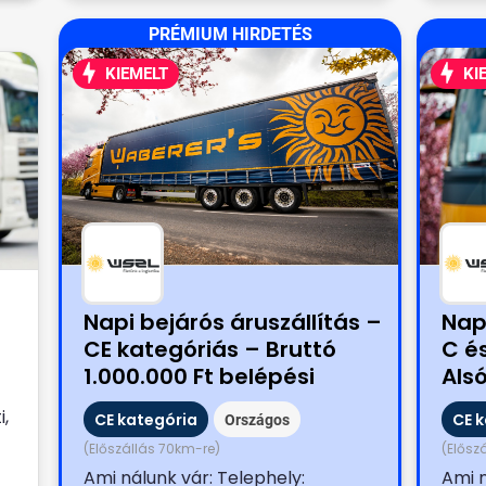
PRÉMIUM HIRDETÉS
KIEMELT
KI
Napi bejárós áruszállítás –
Nap
CE kategóriás – Bruttó
C é
1.000.000 Ft belépési
Als
bónusszal!
Ft 
i,
CE kategória
CE 
Országos
(Előszállás 70km-re)
(Elősz
Ami nálunk vár: Telephely:
Ami n