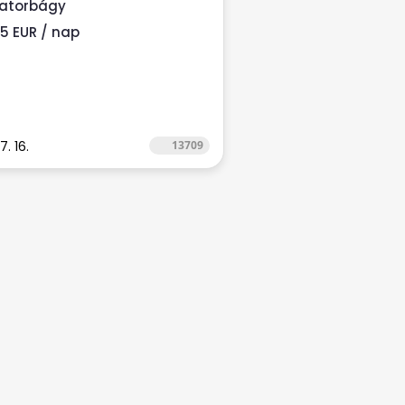
iatorbágy
05 EUR / nap
7. 16.
13709