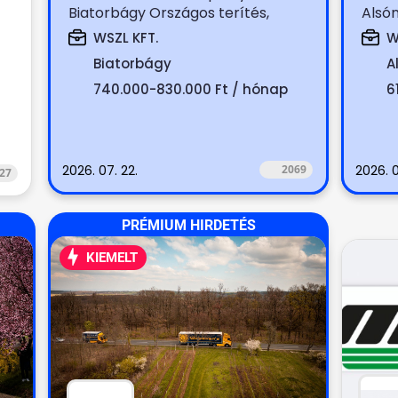
Biatorbágy Országos terítés,
Alsó
boltok terítése (száraz, hűtött,...
bolto
WSZL KFT.
W
Biatorbágy
A
740.000-830.000 Ft / hónap
6
2026. 07. 22.
2069
2026. 0
27
PRÉMIUM HIRDETÉS
KIEMELT