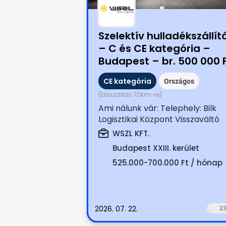
Szelektív hulladékszállít
– C és CE kategória –
Budapest – br. 500 000 
os belépési bónusz
CE kategória
Országos
(Előszállás 70km-re)
Ami nálunk vár: Telephely: Bilk
Logisztikai Központ Visszaváltó
automatákból szelektív hulladék.
WSZL KFT.
Budapest XXIII. kerület
525.000-700.000 Ft / hónap
2026. 07. 22.
2