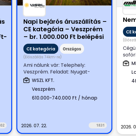
Nem
ás
Napi bejárós áruszállítás –
CE kategória – Veszprém
CE k
Ft-
– br. 1.000.000 Ft belépési
(Elősz
bónusszal
Cégün
CE kategória
Országos
soför
(Előszállás 74km-re)
Hossz
M
Ami nálunk vár: Telephely:
Ponyv
Veszprém. Feladat: Nyugat-
L
..
Magyarországi boltok terítése
WSZL KFT.
4
(száraz,...
Veszprém
610.000-740.000 Ft / hónap
302
2026. 07. 22.
1831
2026. 07