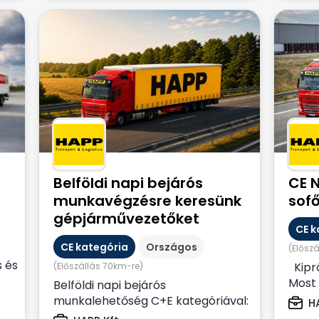
Belföldi napi bejárós
CE 
munkavégzésre keresünk
sofő
gépjárművezetőket
CE k
CE kategória
Országos
(Elősz
s és
Kipr
(Előszállás 70km-re)
Most 
Belföldi napi bejárós
30 év
munkalehetőség C+E kategóriával:
HA
országos élelmiszerszállítás