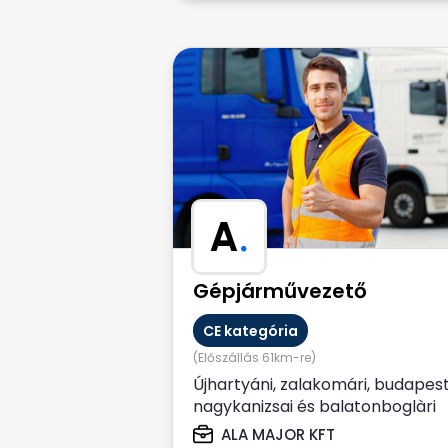
A
.
Gépjárművezető
CE kategória
(Előszállás 61km-re)
Újhartyáni, zalakomári, budapest
nagykanizsai és balatonboglàri
telephelyű cég tapasztalattal
ALA MAJOR KFT