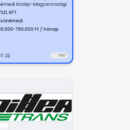
némedi Közép-Magyarországi
k terítése (száraz, hűtött,...
SZL KFT.
lsónémedi
10.000-790.000 Ft / hónap
7. 22.
1887