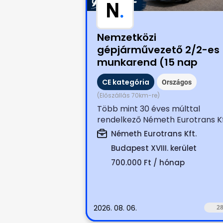
N
.
Nemzetközi
gépjárművezető 2/2-es
munkarend (15 nap
munkáért nettó: 700.00
CE kategória
Országos
Ft.)
(Előszállás 70km-re)
Több mint 30 éves múlttal
rendelkező Németh Eurotrans Kf
keresi magára és munkájára
Németh Eurotrans Kft.
igényes, tapasztalt...
Budapest XVIII. kerület
700.000 Ft / hónap
2026. 08. 06.
2