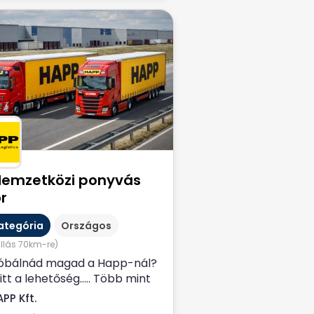
Nemzetközi ponyvás
r
ategória
Országos
állás 70km-re)
óbálnád magad a Happ-nál?
itt a lehetőség….. Több mint
es szakmai múltra...
PP Kft.