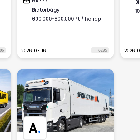
HAPP Kft.
B
Biatorbágyi...
Biatorbágy
1
600.000-800.000 Ft / hónap
06
2026. 07. 16.
6235
2026. 0
A
.