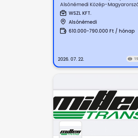
Alsónémedi Közép-Magyarorszá
boltok terítése (száraz, hűtött,...
WSZL KFT.
Alsónémedi
610.000-790.000 Ft / hónap
2026. 07. 22.
1