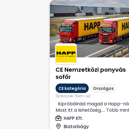
CE Nemzetközi ponyvás
sofőr
CE kategória
Országos
(Bátaszék 75km-re)
Kipróbálnád magad a Happ-ná
Most itt a lehetőség….. Több min
30 éves szakmai múltra...
HAPP Kft.
Biatorbágy