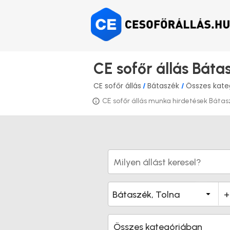
CE sofőr állás Báta
CE sofőr állás
Bátaszék
Összes kate
/
/
CE sofőr állás munka hirdetések Bátaszé
Összes kategóriában