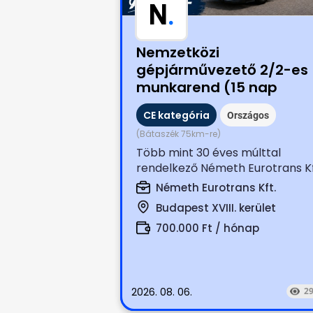
N
.
Nemzetközi
gépjárművezető 2/2-es
munkarend (15 nap
munkáért nettó: 700.00
CE kategória
Országos
Ft.)
(Bátaszék 75km-re)
Több mint 30 éves múlttal
rendelkező Németh Eurotrans Kf
keresi magára és munkájára
Németh Eurotrans Kft.
igényes, tapasztalt...
Budapest XVIII. kerület
700.000 Ft / hónap
2026. 08. 06.
2