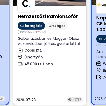
C
.
Nemzetközi kamionsofőr
Napi
CE 
CE kategória
Országos
1.00
(Bátaszék 73km-re)
0
bón
Gabonázásban és Magyar-Olasz
CE 
viszonylatban jártas, gyakorlattal
(Bátas
rendelkező Nemzetközi
Cobis Kft.
Ami n
kamionsofőrt keresünk....
t.
Biato
Újhartyán
bolto
W
45.000 Ft / nap
B
7
924
2026. 0
2026. 07. 28.
10737