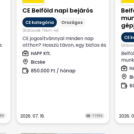
CE Belföld napi bejárós
Belf
mun
CE kategória
Országos
gép
(Bátaszék 75km-re)
CE k
e
CE jogosítvánnyal minden nap
a.
otthon? Hosszú távon, egy biztos és
(Bátas
kiszámítható munkahelyen
Belfö
HAPP Kft.
dolgoznál? Állítsd...
munka
Bicske
orszá
HA
850.000 Ft / hónap
Biator
B
6
89
2026. 07. 16.
11984
2026. 0