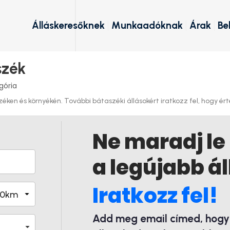
Álláskeresőknek
Munkaadóknak
Árak
Be
szék
gória
ken és környékén. További bátaszéki állásokért iratkozz fel, hogy érte
Ne maradj le
a legújabb ál
Iratkozz fel!
Add meg email címed, hogy é