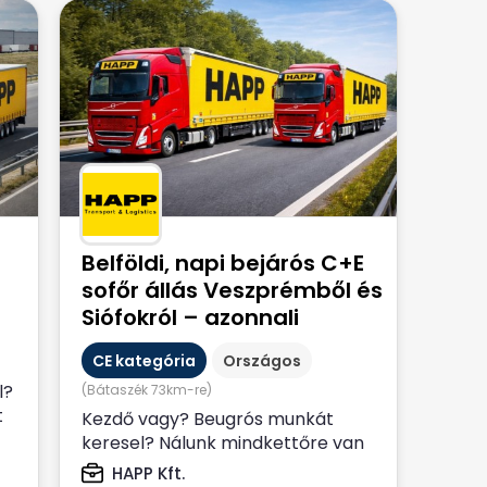
Belföldi, napi bejárós C+E
sofőr állás Veszprémből és
Siófokról – azonnali
kezdéssel! 🚛
CE kategória
Országos
l?
(Bátaszék 73km-re)
t
Kezdő vagy? Beugrós munkát
keresel? Nálunk mindkettőre van
lehetőség! Ha mindez nem elég,
HAPP Kft.