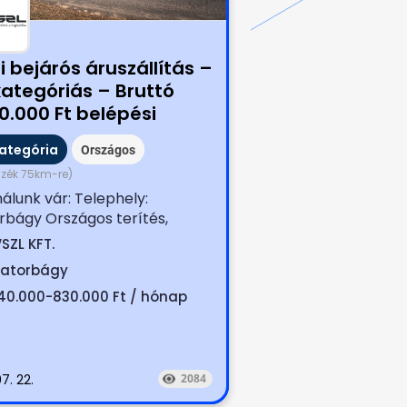
 bejárós áruszállítás –
kategóriás – Bruttó
0.000 Ft belépési
usszal!
kategória
Országos
zék 75km-re)
álunk vár: Telephely:
rbágy Országos terítés,
k terítése (száraz, hűtött,...
SZL KFT.
iatorbágy
40.000-830.000 Ft / hónap
7. 22.
2084