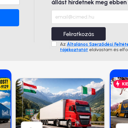
állást hirdetnek meg ebben
Feliratkozás
Az
Általános Szerződési Feltét
tájékoztatót
elolvastam és elf
KI