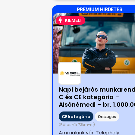
PRÉMIUM HIRDETÉS
KIEMELT
Napi bejárós munkarend
C és CE kategória –
Alsónémedi – br. 1.000.
Ft belépési bónusszal
CE kategória
Országos
(Bátaszék 73km-re)
Ami nálunk vár: Telephely: