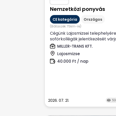
Nemzetközi ponyvás
CE kategória
Országos
(Bátaszék 75km-re)
Cégünk Lajosmizsei telephelyér
soförkollégák jelentkezését várj
Hosszú távra, Nemzetközi,
MILLER-TRANS KFT.
Ponyvás...
Lajosmizse
40.000 Ft / nap
2026. 07. 21.
53