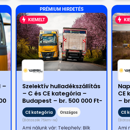
PRÉMIUM HIRDETÉS
KIEMELT
KI
 –
Szelektív hulladékszállítás
Napi
– C és CE kategória –
CE 
000
Budapest – br. 500 000 Ft-
– br
os belépési bónusz
bón
CE kategória
CE 
Országos
(Bátaszék 75km-re)
(Bátas
Ami nálunk vár: Telephely: Bilk
Ami n