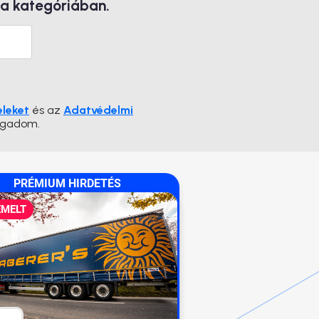
 a kategóriában.
eleket
és az
Adatvédelmi
ogadom.
PRÉMIUM HIRDETÉS
EMELT