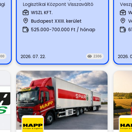
gi
Logisztikai Központ Visszaváltó
Vesz
automatákból szelektív hulladék...
Magy
WSZL KFT.
W
(szára
Budapest XXIII. kerület
V
525.000-700.000 Ft / hónap
6
900
2026. 07. 22.
2306
2026. 0