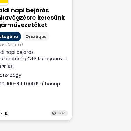
öldi napi bejárós
kavégzésre keresünk
járművezetőket
ategória
Országos
zék 75km-re)
ldi napi bejárós
lehetőség C+E kategóriával:
gos élelmiszerszállítás
PP Kft.
bágyi...
iatorbágy
00.000-800.000 Ft / hónap
7. 16.
6241