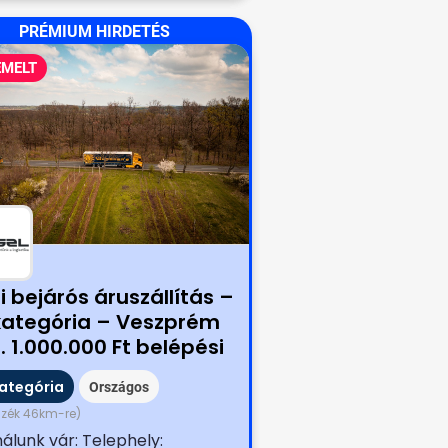
PRÉMIUM HIRDETÉS
EMELT
 bejárós áruszállítás –
kategória – Veszprém
. 1.000.000 Ft belépési
usszal
kategória
Országos
zék 46km-re)
álunk vár: Telephely: