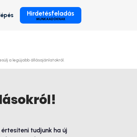
Hirdetésfeladás
lépés
MUNKAADÓKNAK
sülj a legújabb állásajánlatokról.
lásokról!
rtesíteni tudjunk ha új