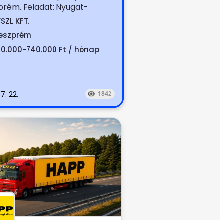
prém. Feladat: Nyugat-
arországi boltok terítése
SZL KFT.
z,...
eszprém
10.000-740.000 Ft / hónap
7. 22.
1842