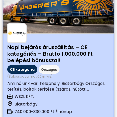
Napi bejárós áruszállítás – CE
kategóriás – Bruttó 1.000.000 Ft
belépési bónusszal!
CE kategória
Országos
(Balassagyarmat 66km-re)
Ami nálunk vár: Telephely: Biatorbágy Országos
terítés, boltok terítése (száraz, hűtött,...
WSZL KFT.
Biatorbágy
740.000-830.000 Ft / hónap