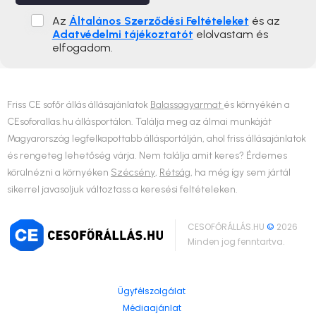
Az
Általános Szerződési Feltételeket
és az
Adatvédelmi tájékoztatót
elolvastam és
elfogadom.
Friss CE sofőr állás állásajánlatok
Balassagyarmat
és környékén a
CEsoforallas.hu állásportálon. Találja meg az álmai munkáját
Magyarország legfelkapottabb állásportálján, ahol friss állásajánlatok
és rengeteg lehetőség várja. Nem találja amit keres? Érdemes
körülnézni a környéken
Szécsény
,
Rétság
, ha még így sem jártál
sikerrel javasoljuk változtass a keresési feltételeken.
CESOFŐRÁLLÁS.HU
©
2026
Minden jog fenntartva.
Ügyfélszolgálat
Médiaajánlat