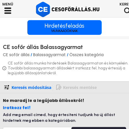
Hirdetésfeladás
MUNKAADÓKNAK
CE sofőr állás Balassagyarmat
CE sofőr állás
Balassagyarmat
Összes kategória
/
/
CE sofőr állás munka hirdetések Balassagyarmaton és környékén.
További balassagyarmati állásokért iratkozz fel, hogy értesülj a
legújabb állásajánlatokról.
Keresés módosítása
Keresés mentése
Ne maradj le
a legújabb állásokról!
Iratkozz fel!
Add meg email címed, hogy értesíteni tudjunk ha új állást
hirdetnek meg ebben a kategóriában.