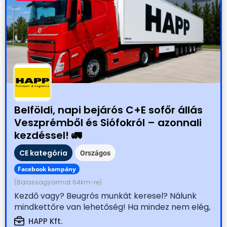
Belföldi, napi bejárós C+E sofőr állás
Veszprémből és Siófokról – azonnali
kezdéssel! 🚛
CE kategória
Országos
Facebook kampány
(Balassagyarmat 64km-re)
Kezdő vagy? Beugrós munkát keresel? Nálunk
mindkettőre van lehetőség! Ha mindez nem elég,
akkor honoráljuk...
HAPP Kft.