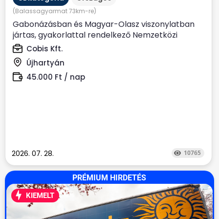
(Balassagyarmat 73km-re)
Gabonázásban és Magyar-Olasz viszonylatban
jártas, gyakorlattal rendelkező Nemzetközi
kamionsofőrt keresünk....
Cobis Kft.
Újhartyán
45.000 Ft / nap
2026. 07. 28.
10765
PRÉMIUM HIRDETÉS
KIEMELT