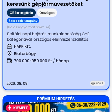
keresünk gépjárművezetőket
CE kategória
Országos
Facebook kampány
(Balassagyarmat 66km-re)
Belföldi napi bejárós munkalehetőség C+E
kategóriával: országos élelmiszerszállítás
Biatorbágyi...
HAPP Kft.
Biatorbágy
700.000-950.000 Ft / hónap
2026. 08. 09.
6521
PRÉMIUM HIRDETÉS
KIEMELT