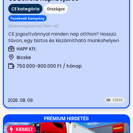
CE kategória
Országos
Facebook kampány
(Balassagyarmat 71km-re)
CE jogosítvánnyal minden nap otthon? Hosszú
távon, egy biztos és kiszámítható munkahelyen
dolgoznál? Állítsd...
HAPP Kft.
Bicske
750.000-900.000 Ft / hónap
2026. 08. 09.
12035
PRÉMIUM HIRDETÉS
KIEMELT