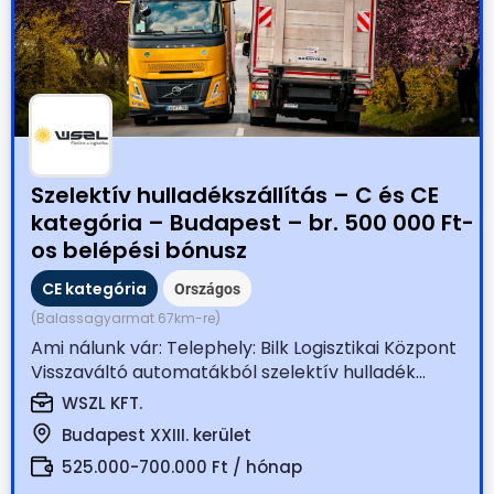
Szelektív hulladékszállítás – C és CE
kategória – Budapest – br. 500 000 Ft-
os belépési bónusz
CE kategória
Országos
(Balassagyarmat 67km-re)
Ami nálunk vár: Telephely: Bilk Logisztikai Központ
Visszaváltó automatákból szelektív hulladék...
WSZL KFT.
Budapest XXIII. kerület
525.000-700.000 Ft / hónap