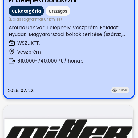
Ft belépési bónusszal
CE kategória
Országos
(Balassagyarmat 64km-re)
Ami nálunk vár: Telephely: Veszprém. Feladat:
Nyugat-Magyarországi boltok terítése (száraz,...
WSZL KFT.
Veszprém
610.000-740.000 Ft / hónap
2026. 07. 22.
1858