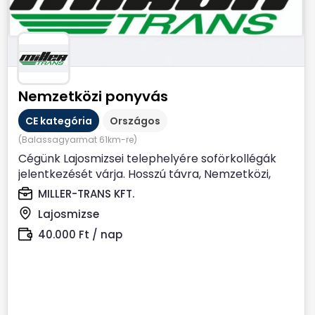
Nemzetközi ponyvás
CE kategória
Országos
(Balassagyarmat 61km-re)
Cégünk Lajosmizsei telephelyére soförkollégák
jelentkezését várja. Hosszú távra, Nemzetközi,
Ponyvás...
MILLER-TRANS KFT.
Lajosmizse
40.000 Ft / nap