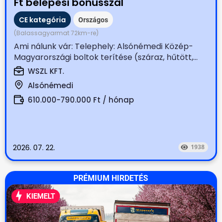
Ft belépési bónusszal
CE kategória
Országos
(Balassagyarmat 72km-re)
Ami nálunk vár: Telephely: Alsónémedi Közép-
Magyarországi boltok terítése (száraz, hűtött,...
WSZL KFT.
Alsónémedi
610.000-790.000 Ft / hónap
2026. 07. 22.
1938
PRÉMIUM HIRDETÉS
KIEMELT