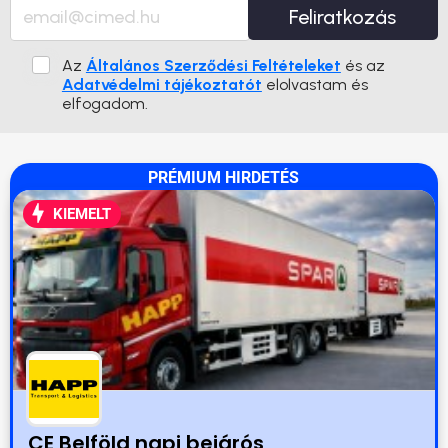
Feliratkozás
Az
Általános Szerződési Feltételeket
és az
Adatvédelmi tájékoztatót
elolvastam és
elfogadom.
PRÉMIUM HIRDETÉS
KIEMELT
CE Belföld napi bejárós