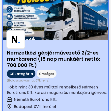
N
.
Nemzetközi gépjárművezető 2/2-es
munkarend (15 nap munkáért nettó:
700.000 Ft.)
CE kategória
Országos
(Balassagyarmat 67km-re)
Több mint 30 éves múlttal rendelkező Németh
Eurotrans Kft. keresi magára és munkájára igényes,
tapasztalt...
Németh Eurotrans Kft.
Budapest XVIII. kerület