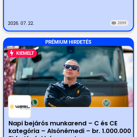
2026. 07. 22.
2099
PRÉMIUM HIRDETÉS
KIEMELT
Napi bejárós munkarend – C és CE
kategória – Alsónémedi – br. 1.000.000