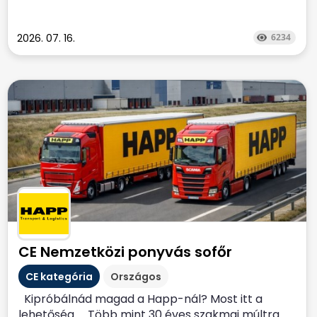
2026. 07. 16.
6234
CE Nemzetközi ponyvás sofőr
CE kategória
Országos
Kipróbálnád magad a Happ-nál? Most itt a
lehetőség….. Több mint 30 éves szakmai múltra...