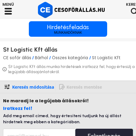
Hirdetésfeladás
MUNKAADÓKNAK
St Logistic Kft állás
CE sofőr állás
Bárhol
Összes kategória
St Logistic Kft
/
/
/
St Logistic Kft állás munka hirdetések iratkozz fel, hogy értesülj a
legújabb állásajánlatokról.
Keresés módosítása
Keresés mentése
Ne maradj le
a legújabb állásokról!
Iratkozz fel!
Add meg email címed, hogy értesíteni tudjunk ha új állást
hirdetnek meg ebben a kategóriában.