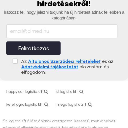
hirdetésekről!
Iratkozz fel, hogy jelezni tudjunk ha új hirdetést adnak fel ebben a
kategóriában.
Feliratkozás
Az
Általános Szerződési Feltételeket
és az
Adatvédelmi tájékoztatót
elolvastam és
elfogadom.
happy car logistic kft
st logistic kft
kelet agro logistic kft
mega logistic zrt
St Logistic Kft állásajánlatok országosan. Keress új munkahelyet
népszerű álláshirdetések között, böngészd át a legfrissebb