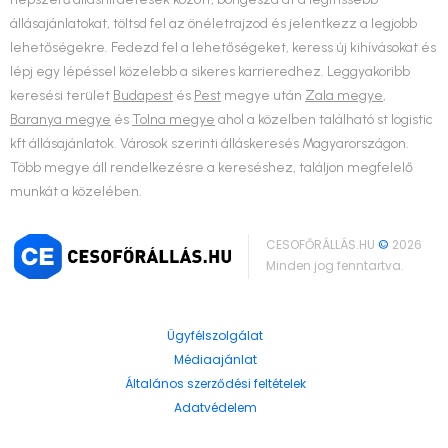
állásajánlatokat, töltsd fel az önéletrajzod és jelentkezz a legjobb
lehetőségekre. Fedezd fel a lehetőségeket, keress új kihívásokat és
lépj egy lépéssel közelebb a sikeres karrieredhez. Leggyakoribb
keresési terület
Budapest
és
Pest
megye után
Zala megye
,
Baranya megye
és
Tolna megye
ahol a közelben található st logistic
kft állásajánlatok. Városok szerinti álláskeresés Magyarországon.
Több megye áll rendelkezésre a kereséshez, találjon megfelelő
munkát a közelében.
CESOFŐRÁLLÁS.HU
©
2026
Minden jog fenntartva.
Ügyfélszolgálat
Médiaajánlat
Általános szerződési feltételek
Adatvédelem