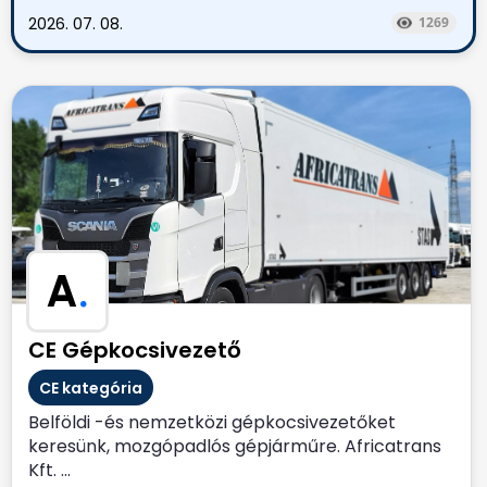
2026. 07. 08.
1269
A
.
CE Gépkocsivezető
CE kategória
Belföldi -és nemzetközi gépkocsivezetőket
keresünk, mozgópadlós gépjárműre. Africatrans
Kft. ...