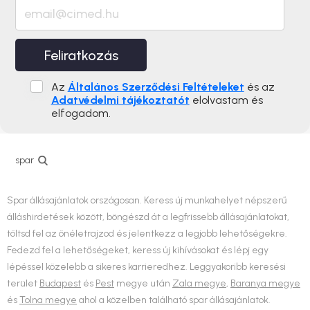
Feliratkozás
Az
Általános Szerződési Feltételeket
és az
Adatvédelmi tájékoztatót
elolvastam és
elfogadom.
spar
Spar állásajánlatok országosan. Keress új munkahelyet népszerű
álláshirdetések között, böngészd át a legfrissebb állásajánlatokat,
töltsd fel az önéletrajzod és jelentkezz a legjobb lehetőségekre.
Fedezd fel a lehetőségeket, keress új kihívásokat és lépj egy
lépéssel közelebb a sikeres karrieredhez. Leggyakoribb keresési
terület
Budapest
és
Pest
megye után
Zala megye
,
Baranya megye
és
Tolna megye
ahol a közelben található spar állásajánlatok.