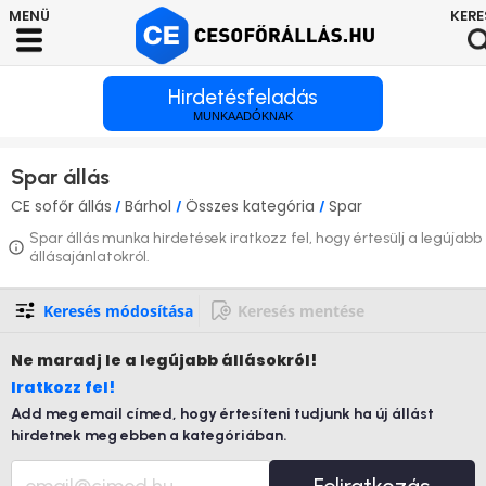
Hirdetésfeladás
MUNKAADÓKNAK
Spar állás
CE sofőr állás
Bárhol
Összes kategória
Spar
/
/
/
Spar állás munka hirdetések iratkozz fel, hogy értesülj a legújabb
állásajánlatokról.
Keresés módosítása
Keresés mentése
Ne maradj le
a legújabb állásokról!
Iratkozz fel!
Add meg email címed, hogy értesíteni tudjunk ha új állást
hirdetnek meg ebben a kategóriában.