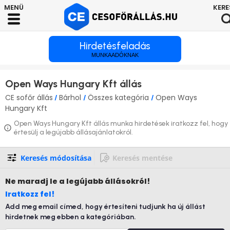
Hirdetésfeladás
MUNKAADÓKNAK
Open Ways Hungary Kft állás
CE sofőr állás
Bárhol
Összes kategória
Open Ways
/
/
/
Hungary Kft
Open Ways Hungary Kft állás munka hirdetések iratkozz fel, hogy
értesülj a legújabb állásajánlatokról.
Keresés módosítása
Keresés mentése
Ne maradj le
a legújabb állásokról!
Iratkozz fel!
Add meg email címed, hogy értesíteni tudjunk ha új állást
hirdetnek meg ebben a kategóriában.