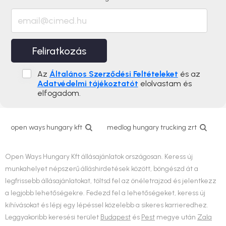
Feliratkozás
Az
Általános Szerződési Feltételeket
és az
Adatvédelmi tájékoztatót
elolvastam és
elfogadom.
open ways hungary kft
medlog hungary trucking zrt
Open Ways Hungary Kft állásajánlatok országosan. Keress új
munkahelyet népszerű álláshirdetések között, böngészd át a
legfrissebb állásajánlatokat, töltsd fel az önéletrajzod és jelentkezz
a legjobb lehetőségekre. Fedezd fel a lehetőségeket, keress új
kihívásokat és lépj egy lépéssel közelebb a sikeres karrieredhez.
Leggyakoribb keresési terület
Budapest
és
Pest
megye után
Zala