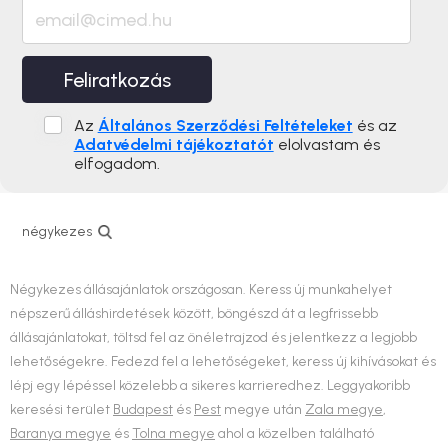
Feliratkozás
Az
Általános Szerződési Feltételeket
és az
Adatvédelmi tájékoztatót
elolvastam és
elfogadom.
négykezes
Négykezes állásajánlatok országosan. Keress új munkahelyet
népszerű álláshirdetések között, böngészd át a legfrissebb
állásajánlatokat, töltsd fel az önéletrajzod és jelentkezz a legjobb
lehetőségekre. Fedezd fel a lehetőségeket, keress új kihívásokat és
lépj egy lépéssel közelebb a sikeres karrieredhez. Leggyakoribb
keresési terület
Budapest
és
Pest
megye után
Zala megye
,
Baranya megye
és
Tolna megye
ahol a közelben található