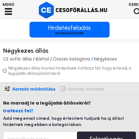
Hirdetésfeladás
MUNKAADÓKNAK
Négykezes állás
CE sofőr állás
Bárhol
Összes kategória
Négykezes
/
/
/
Négykezes állás munka hirdetések iratkozz fel, hogy értesülj a
legújabb állásajánlatokról.
Keresés módosítása
Keresés mentése
Ne maradj le
a legújabb állásokról!
Iratkozz fel!
Add meg email címed, hogy értesíteni tudjunk ha új állást
hirdetnek meg ebben a kategóriában.