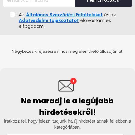
Feliratkozás
Az
Általános Szerződési Feltételeket
és az
Adatvédelmi tájékoztatót
elolvastam és
elfogadom.
Négykezes kifejezésre nincs megjeleníthető állásajánlat.
Ne maradj le a legújabb
hirdetésekről!
Iratkozz fel, hogy jelezni tudjunk ha új hirdetést adnak fel ebben a
kategóriában.