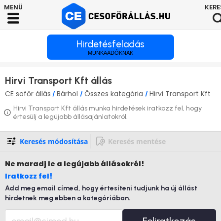
Hirdetésfeladás
MUNKAADÓKNAK
Hirvi Transport Kft állás
CE sofőr állás
Bárhol
Összes kategória
Hirvi Transport Kft
/
/
/
Hirvi Transport Kft állás munka hirdetések iratkozz fel, hogy
értesülj a legújabb állásajánlatokról.
Keresés módosítása
Keresés mentése
Ne maradj le
a legújabb állásokról!
Iratkozz fel!
Add meg email címed, hogy értesíteni tudjunk ha új állást
hirdetnek meg ebben a kategóriában.