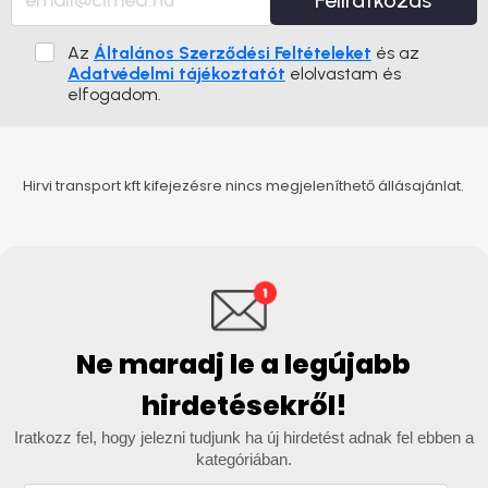
Feliratkozás
Az
Általános Szerződési Feltételeket
és az
Adatvédelmi tájékoztatót
elolvastam és
elfogadom.
Hirvi transport kft kifejezésre nincs megjeleníthető állásajánlat.
Ne maradj le a legújabb
hirdetésekről!
Iratkozz fel, hogy jelezni tudjunk ha új hirdetést adnak fel ebben a
kategóriában.