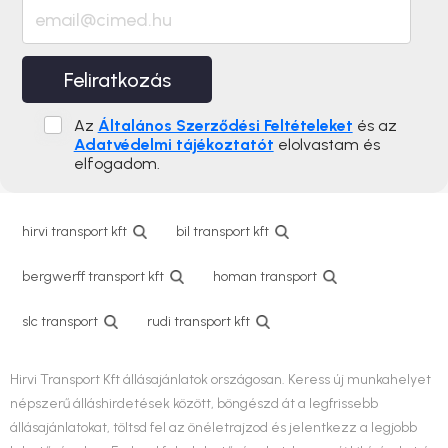
Feliratkozás
Az
Általános Szerződési Feltételeket
és az
Adatvédelmi tájékoztatót
elolvastam és
elfogadom.
hirvi transport kft
bil transport kft
bergwerff transport kft
homan transport
slc transport
rudi transport kft
Hirvi Transport Kft állásajánlatok országosan. Keress új munkahelyet
népszerű álláshirdetések között, böngészd át a legfrissebb
állásajánlatokat, töltsd fel az önéletrajzod és jelentkezz a legjobb