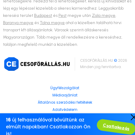
lehetőségekre. Fedezd fel a lehetőségeket, keress új kihívásokat és
lépj egy lépéssel közelebb a sikeres karrieredhez. Leggyakoribb
keresési terület
Budapest
és
Pest
megye után
Zala megye
,
Baranya megye
és
Tolna megye
ahol a közelben található hirvi
transport kft állásajánlatok. Városok szerinti álláskeresés
Magyarországon. Több megye áll rendelkezésre a kereséshez,
találjon megfelelő munkát a közelében.
CESOFŐRÁLLÁS.HU
©
2026
Minden jog fenntartva.
Ügyfélszolgálat
Médiaajánlat
Általános szerződési feltételek
Adatvédelem
16
új felhasználóval bővültünk az
Csatlakozás
elmúlt napokban! Csatlakozzon Ön
is!