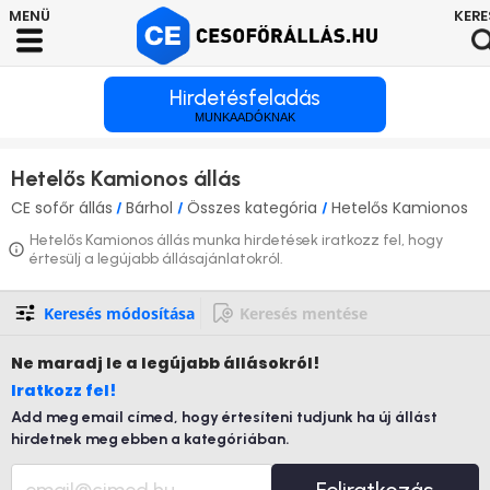
Hirdetésfeladás
MUNKAADÓKNAK
Hetelős Kamionos állás
CE sofőr állás
Bárhol
Összes kategória
Hetelős Kamionos
/
/
/
Hetelős Kamionos állás munka hirdetések iratkozz fel, hogy
értesülj a legújabb állásajánlatokról.
Keresés módosítása
Keresés mentése
Ne maradj le
a legújabb állásokról!
Iratkozz fel!
Add meg email címed, hogy értesíteni tudjunk ha új állást
hirdetnek meg ebben a kategóriában.