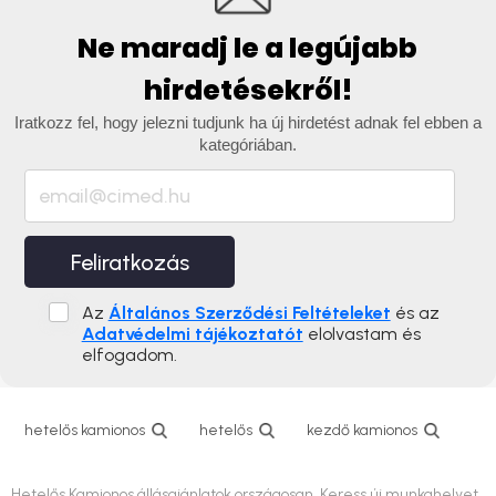
Ne maradj le a legújabb
hirdetésekről!
Iratkozz fel, hogy jelezni tudjunk ha új hirdetést adnak fel ebben a
kategóriában.
Feliratkozás
Az
Általános Szerződési Feltételeket
és az
Adatvédelmi tájékoztatót
elolvastam és
elfogadom.
hetelős kamionos
hetelős
kezdő kamionos
Hetelős Kamionos állásajánlatok országosan. Keress új munkahelyet