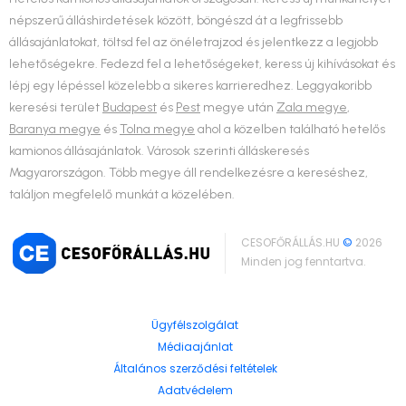
népszerű álláshirdetések között, böngészd át a legfrissebb
állásajánlatokat, töltsd fel az önéletrajzod és jelentkezz a legjobb
lehetőségekre. Fedezd fel a lehetőségeket, keress új kihívásokat és
lépj egy lépéssel közelebb a sikeres karrieredhez. Leggyakoribb
keresési terület
Budapest
és
Pest
megye után
Zala megye
,
Baranya megye
és
Tolna megye
ahol a közelben található hetelős
kamionos állásajánlatok. Városok szerinti álláskeresés
Magyarországon. Több megye áll rendelkezésre a kereséshez,
találjon megfelelő munkát a közelében.
CESOFŐRÁLLÁS.HU
©
2026
Minden jog fenntartva.
Ügyfélszolgálat
Médiaajánlat
Általános szerződési feltételek
Adatvédelem