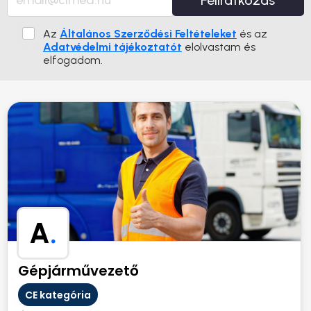
Feliratkozás
Az
Általános Szerződési Feltételeket
és az
Adatvédelmi tájékoztatót
elolvastam és
elfogadom.
A
.
Gépjárművezető
CE kategória