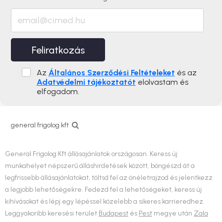
Feliratkozás
Az
Általános Szerződési Feltételeket
és az
Adatvédelmi tájékoztatót
elolvastam és
elfogadom.
general frigolog kft
General Frigolog Kft állásajánlatok országosan. Keress új
munkahelyet népszerű álláshirdetések között, böngészd át a
legfrissebb állásajánlatokat, töltsd fel az önéletrajzod és jelentkezz
a legjobb lehetőségekre. Fedezd fel a lehetőségeket, keress új
kihívásokat és lépj egy lépéssel közelebb a sikeres karrieredhez.
Leggyakoribb keresési terület
Budapest
és
Pest
megye után
Zala