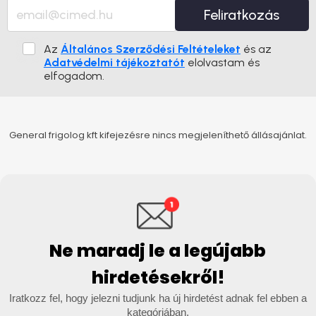
Feliratkozás
Az
Általános Szerződési Feltételeket
és az
Adatvédelmi tájékoztatót
elolvastam és
elfogadom.
General frigolog kft kifejezésre nincs megjeleníthető állásajánlat.
Ne maradj le a legújabb
hirdetésekről!
Iratkozz fel, hogy jelezni tudjunk ha új hirdetést adnak fel ebben a
kategóriában.