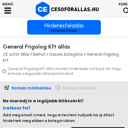
Hirdetésfeladás
MUNKAADÓKNAK
General Frigolog Kft állás
CE sofőr állás
Bárhol
Összes kategória
General Frigolog
/
/
/
Kft
General Frigolog Kft állás munka hirdetések iratkozz fel, hogy
értesülj a legújabb állásajánlatokról.
Keresés módosítása
Keresés mentése
Ne maradj le
a legújabb állásokról!
Iratkozz fel!
Add meg email címed, hogy értesíteni tudjunk ha új állást
hirdetnek meg ebben a kategóriában.