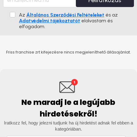
Feliratkozás
Az
Általános Szerződési Feltételeket
és az
Adatvédelmi tájékoztatót
elolvastam és
elfogadom.
Friss franchise zrt kifejezésre nincs megjeleníthető állásajánlat.
Ne maradj le a legújabb
hirdetésekről!
Iratkozz fel, hogy jelezni tudjunk ha új hirdetést adnak fel ebben a
kategóriában.