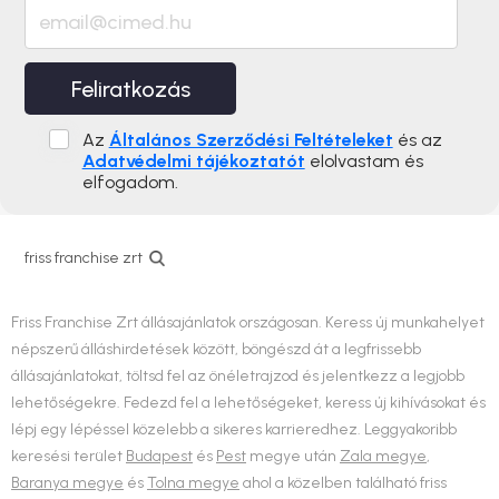
Feliratkozás
Az
Általános Szerződési Feltételeket
és az
Adatvédelmi tájékoztatót
elolvastam és
elfogadom.
friss franchise zrt
Friss Franchise Zrt állásajánlatok országosan. Keress új munkahelyet
népszerű álláshirdetések között, böngészd át a legfrissebb
állásajánlatokat, töltsd fel az önéletrajzod és jelentkezz a legjobb
lehetőségekre. Fedezd fel a lehetőségeket, keress új kihívásokat és
lépj egy lépéssel közelebb a sikeres karrieredhez. Leggyakoribb
keresési terület
Budapest
és
Pest
megye után
Zala megye
,
Baranya megye
és
Tolna megye
ahol a közelben található friss