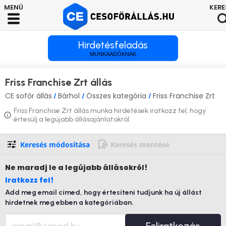
Hirdetésfeladás
MUNKAADÓKNAK
Friss Franchise Zrt állás
CE sofőr állás
Bárhol
Összes kategória
Friss Franchise Zrt
/
/
/
Friss Franchise Zrt állás munka hirdetések iratkozz fel, hogy
értesülj a legújabb állásajánlatokról.
Keresés módosítása
Keresés mentése
Ne maradj le
a legújabb állásokról!
Iratkozz fel!
Add meg email címed, hogy értesíteni tudjunk ha új állást
hirdetnek meg ebben a kategóriában.