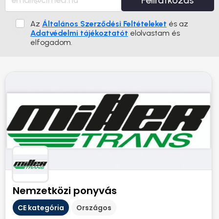
Feliratkozás
Az
Általános Szerződési Feltételeket
és az
Adatvédelmi tájékoztatót
elolvastam és
elfogadom.
Nemzetközi ponyvás
CE kategória
Országos