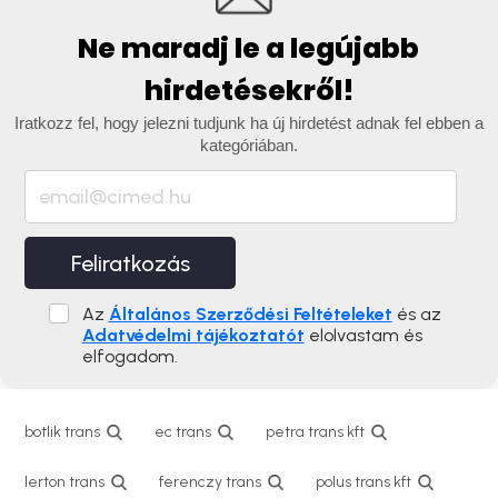
Ne maradj le a legújabb
hirdetésekről!
Iratkozz fel, hogy jelezni tudjunk ha új hirdetést adnak fel ebben a
kategóriában.
Feliratkozás
Az
Általános Szerződési Feltételeket
és az
Adatvédelmi tájékoztatót
elolvastam és
elfogadom.
botlik trans
ec trans
petra trans kft
lerton trans
ferenczy trans
polus trans kft