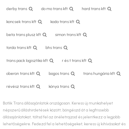
derby trans
do mo trans kft
hard trans kft
koncsek trans kft
koda trans kft
beta trans plusz kft
simon trans kft
torda trans kft
bhs trans
trans pack logisztika kft
r és t trans kft
oberon trans kft
bogos trans
trans hungária kft
révész trans kft
kónya trans
Botlik Trans állásajánlatok országosan. Keress új munkahelyet
népszerű álláshirdetések között, böngészd át a legfrissebb
állásajánlatokat, töltsd fel az önéletrajzod és jelentkezz a legjobb
lehetőségekre. Fedezd fel a lehetőségeket, keress új kihívásokat és