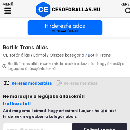
Hirdetésfeladás
MUNKAADÓKNAK
Botlik Trans állás
CE sofőr állás
Bárhol
Összes kategória
Botlik Trans
/
/
/
Botlik Trans állás munka hirdetések iratkozz fel, hogy értesülj a
legújabb állásajánlatokról.
Keresés módosítása
Keresés mentése
Ne maradj le
a legújabb állásokról!
Iratkozz fel!
Add meg email címed, hogy értesíteni tudjunk ha új állást
hirdetnek meg ebben a kategóriában.