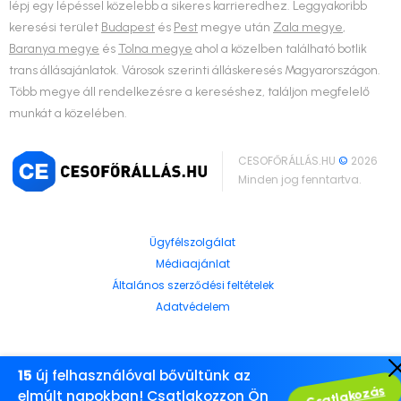
lépj egy lépéssel közelebb a sikeres karrieredhez. Leggyakoribb
keresési terület
Budapest
és
Pest
megye után
Zala megye
,
Baranya megye
és
Tolna megye
ahol a közelben található botlik
trans állásajánlatok. Városok szerinti álláskeresés Magyarországon.
Több megye áll rendelkezésre a kereséshez, találjon megfelelő
munkát a közelében.
CESOFŐRÁLLÁS.HU
©
2026
Minden jog fenntartva.
Ügyfélszolgálat
Médiaajánlat
Általános szerződési feltételek
Adatvédelem
15
új felhasználóval bővültünk az
Csatlakozás
elmúlt napokban! Csatlakozzon Ön