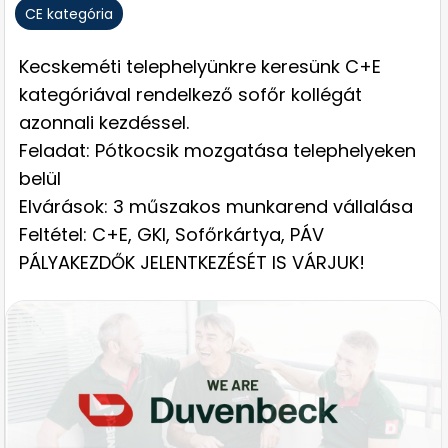
CE kategória
Kecskeméti telephelyünkre keresünk C+E
kategóriával rendelkező sofőr kollégát
azonnali kezdéssel.
Feladat: Pótkocsik mozgatása telephelyeken
belül
Elvárások: 3 műszakos munkarend vállalása
Feltétel: C+E, GKI, Sofőrkártya, PÁV
PÁLYAKEZDŐK JELENTKEZÉSÉT IS VÁRJUK!