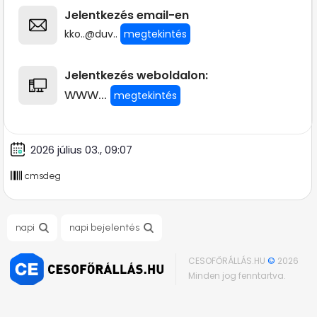
Jelentkezés email-en
kko..@duv..
megtekintés
Jelentkezés weboldalon:
www...
megtekintés
2026 július 03., 09:07
cmsdeg
napi
napi bejelentés
CESOFŐRÁLLÁS.HU
©
2026
Minden jog fenntartva.