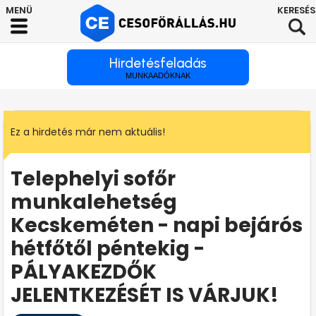
Hirdetésfeladás
MUNKAADÓKNAK
Ez a hirdetés már nem aktuális!
Telephelyi sofőr
munkalehetség
Kecskeméten - napi bejárós
hétfőtől péntekig -
PÁLYAKEZDŐK
JELENTKEZÉSÉT IS VÁRJUK!