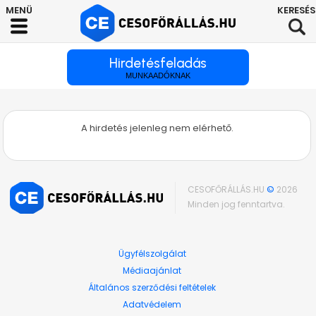
Hirdetésfeladás
MUNKAADÓKNAK
A hirdetés jelenleg nem elérhető.
CESOFŐRÁLLÁS.HU
©
2026
Minden jog fenntartva.
Ügyfélszolgálat
Médiaajánlat
Általános szerződési feltételek
Adatvédelem