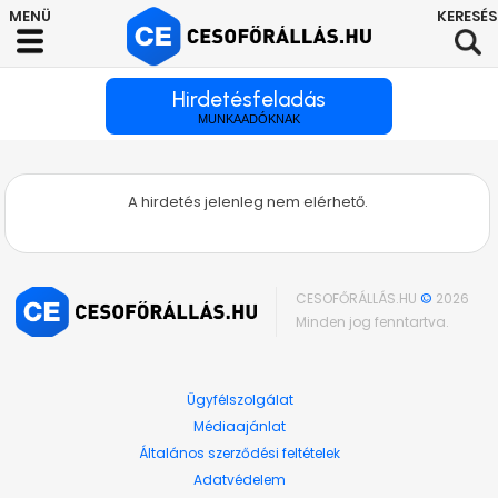
Hirdetésfeladás
MUNKAADÓKNAK
A hirdetés jelenleg nem elérhető.
CESOFŐRÁLLÁS.HU
©
2026
Minden jog fenntartva.
Ügyfélszolgálat
Médiaajánlat
Általános szerződési feltételek
Adatvédelem