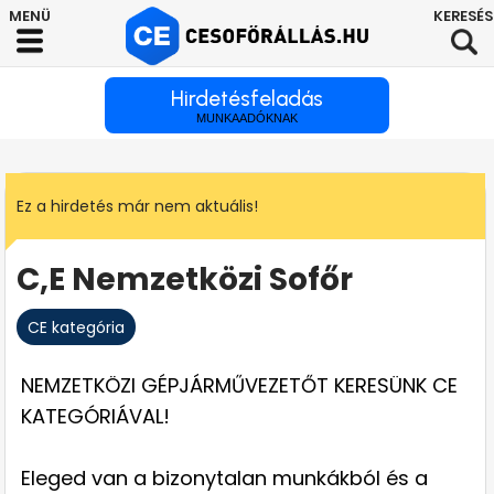
Hirdetésfeladás
MUNKAADÓKNAK
Ez a hirdetés már nem aktuális!
C,E Nemzetközi Sofőr
CE kategória
NEMZETKÖZI GÉPJÁRMŰVEZETŐT KERESÜNK CE
KATEGÓRIÁVAL!
Eleged van a bizonytalan munkákból és a