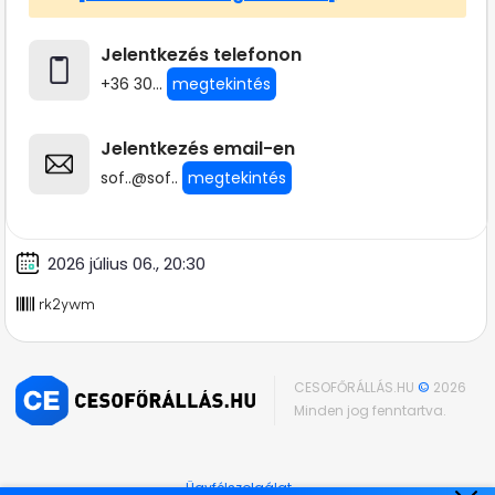
Jelentkezés telefonon
+36 30...
megtekintés
Jelentkezés email-en
sof..@sof..
megtekintés
2026 július 06., 20:30
rk2ywm
CESOFŐRÁLLÁS.HU
©
2026
Minden jog fenntartva.
Ügyfélszolgálat