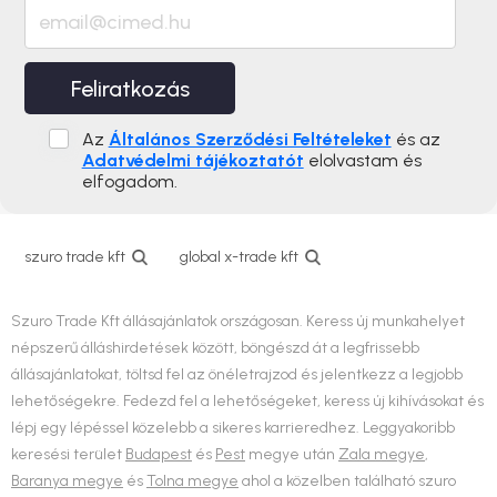
Feliratkozás
Az
Általános Szerződési Feltételeket
és az
Adatvédelmi tájékoztatót
elolvastam és
elfogadom.
szuro trade kft
global x-trade kft
Szuro Trade Kft állásajánlatok országosan. Keress új munkahelyet
népszerű álláshirdetések között, böngészd át a legfrissebb
állásajánlatokat, töltsd fel az önéletrajzod és jelentkezz a legjobb
lehetőségekre. Fedezd fel a lehetőségeket, keress új kihívásokat és
lépj egy lépéssel közelebb a sikeres karrieredhez. Leggyakoribb
keresési terület
Budapest
és
Pest
megye után
Zala megye
,
Baranya megye
és
Tolna megye
ahol a közelben található szuro