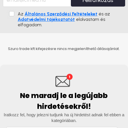
Feliratkozás
Az
Általános Szerződési Feltételeket
és az
Adatvédelmi tájékoztatót
elolvastam és
elfogadom.
Szuro trade kft kifejezésre nincs megjeleníthető állásajánlat.
Ne maradj le a legújabb
hirdetésekről!
Iratkozz fel, hogy jelezni tudjunk ha új hirdetést adnak fel ebben a
kategóriában.