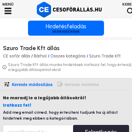
Hirdetésfeladás
MUNKAADÓKNAK
Szuro Trade Kft állás
CE sofőr állás
Bárhol
Összes kategória
Szuro Trade Kft
/
/
/
Szuro Trade Kft állás munka hirdetések iratkozz fel, hogy értesülj
a legújabb állásajánlatokról.
Keresés módosítása
Keresés mentése
Ne maradj le
a legújabb állásokról!
Iratkozz fel!
Add meg email címed, hogy értesíteni tudjunk ha új állást
hirdetnek meg ebben a kategóriában.