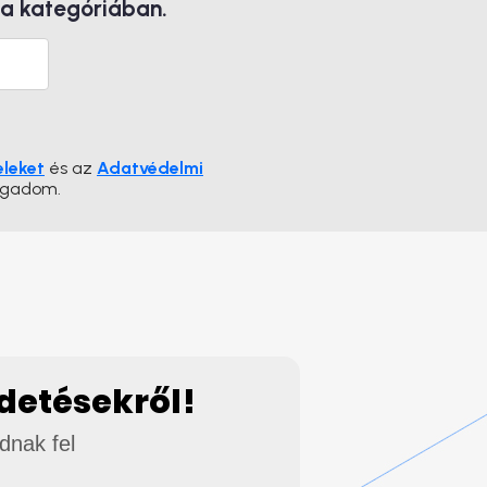
 a kategóriában.
eleket
és az
Adatvédelmi
ogadom.
rdetésekről!
adnak fel