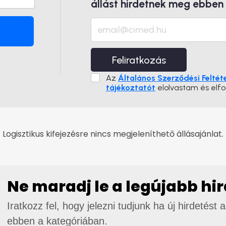
állást hirdetnek meg ebben
Feliratkozás
Az
Általános Szerződési Feltét
tájékoztatót
elolvastam és elf
Logisztikus kifejezésre nincs megjeleníthető állásajánlat.
Ne maradj le a legújabb hi
Iratkozz fel, hogy jelezni tudjunk ha új hirdetést 
ebben a kategóriában.