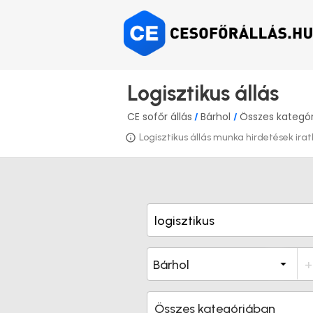
Logisztikus állás
CE sofőr állás
Bárhol
Összes kategó
/
/
Logisztikus állás munka hirdetések iratk
Összes kategóriában