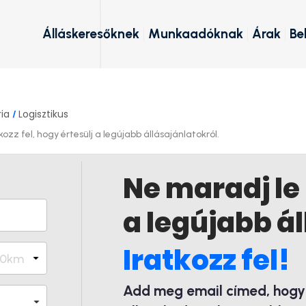
Álláskeresőknek
Munkaadóknak
Árak
Be
ria
Logisztikus
/
ozz fel, hogy értesülj a legújabb állásajánlatokról.
Ne maradj le
a legújabb ál
Iratkozz fel!
Add meg email címed, hogy é