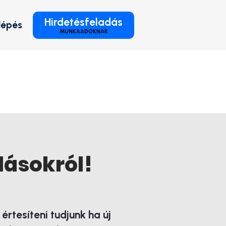
Hirdetésfeladás
lépés
MUNKAADÓKNAK
lásokról!
rtesíteni tudjunk ha új